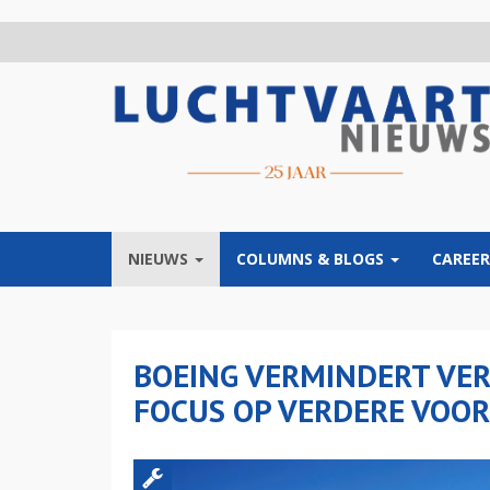
Overslaan
en
naar
de
inhoud
gaan
NIEUWS
COLUMNS & BLOGS
CAREER
BOEING VERMINDERT VER
FOCUS OP VERDERE VOO