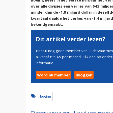
Boeing heeft in het eerste halfjaar het verl
over alle divisies een verlies van 643 miljoe
minder dan de -1,8 miljard dollar in dezelf
kwartaal daalde het verlies van -1,4 miljar
bekendgemaakt.
Dit artikel verder lezen?
Bent u nog geen member van Luchtvaartnieu
al vanaf € 5,45 per maand. Klik dan op ond
informatie.
Word nu member
Inloggen
boeing
Verstuur per e-mail
Meld u aan voor de 