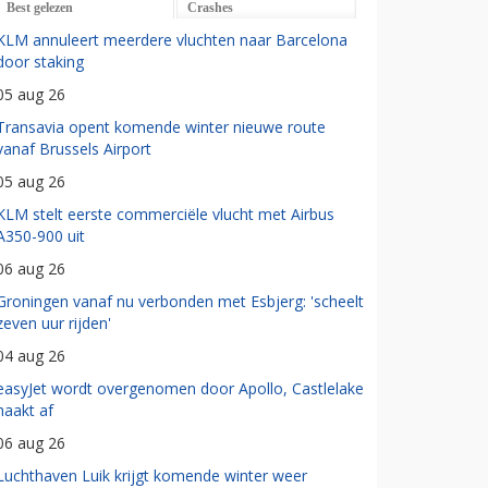
Best gelezen
Crashes
KLM annuleert meerdere vluchten naar Barcelona
door staking
05 aug 26
Transavia opent komende winter nieuwe route
vanaf Brussels Airport
05 aug 26
KLM stelt eerste commerciële vlucht met Airbus
A350-900 uit
06 aug 26
Groningen vanaf nu verbonden met Esbjerg: 'scheelt
zeven uur rijden'
04 aug 26
easyJet wordt overgenomen door Apollo, Castlelake
haakt af
06 aug 26
Luchthaven Luik krijgt komende winter weer