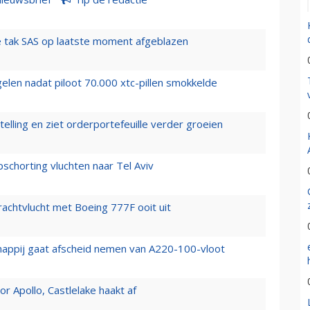
 tak SAS op laatste moment afgeblazen
elen nadat piloot 70.000 xtc-pillen smokkelde
elling en ziet orderportefeuille verder groeien
chorting vluchten naar Tel Aviv
vrachtvlucht met Boeing 777F ooit uit
happij gaat afscheid nemen van A220-100-vloot
 Apollo, Castlelake haakt af