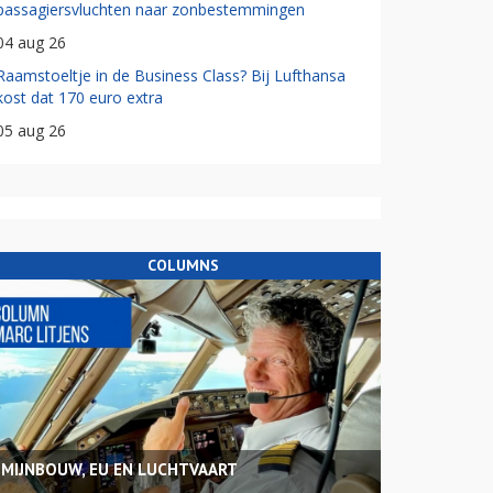
passagiersvluchten naar zonbestemmingen
04 aug 26
Raamstoeltje in de Business Class? Bij Lufthansa
kost dat 170 euro extra
05 aug 26
COLUMNS
MIJNBOUW, EU EN LUCHTVAART