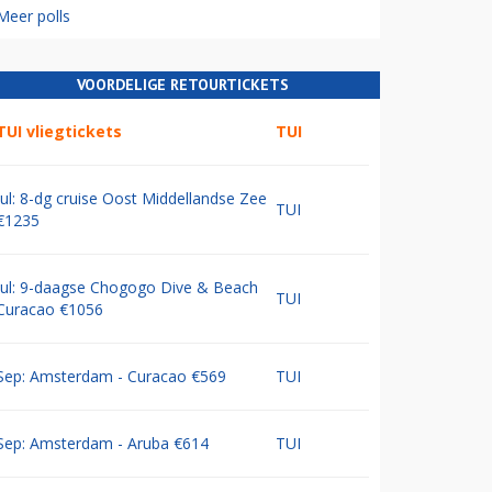
Meer polls
VOORDELIGE RETOURTICKETS
TUI vliegtickets
TUI
Jul: 8-dg cruise Oost Middellandse Zee
TUI
€1235
Jul: 9-daagse Chogogo Dive & Beach
TUI
Curacao €1056
Sep: Amsterdam - Curacao €569
TUI
Sep: Amsterdam - Aruba €614
TUI