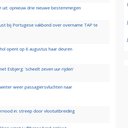
er uit: opnieuw drie nieuwe bestemmingen
rust bij Portugese vakbond over overname TAP te
hol opent op 6 augustus haar deuren
t Esbjerg: 'scheelt zeven uur rijden'
 winter weer passagiersvluchten naar
ernood in: streep door vlootuitbreiding
ukken winst Lufthansa hard omlaag