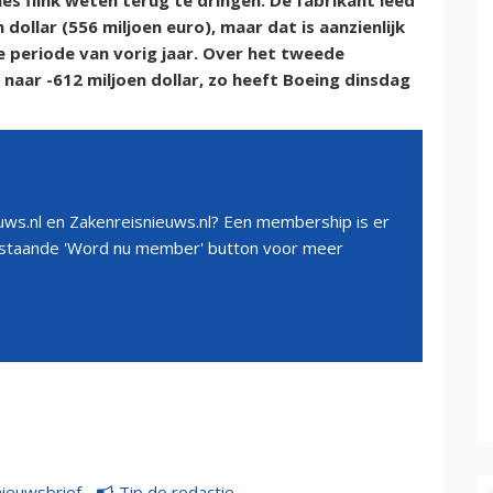
ies flink weten terug te dringen. De fabrikant leed
n dollar (556 miljoen euro), maar dat is aanzienlijk
de periode van vorig jaar. Over het tweede
d naar -612 miljoen dollar, zo heeft Boeing dinsdag
ws.nl en Zakenreisnieuws.nl? Een membership is er
erstaande 'Word nu member' button voor meer
nieuwsbrief
Tip de redactie