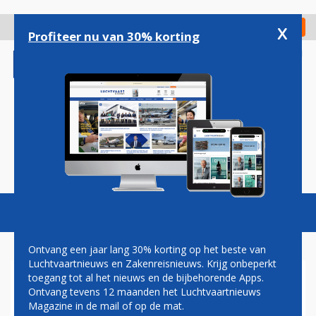
Overslaan
en
x
Digitaal Magazine
Registreer
Check in
naar
Profiteer nu van 30% korting
de
inhoud
gaan
Magazine
Podcasts
Vacatures
Toggl
naviga
Ontvang een jaar lang 30% korting op het beste van
Luchtvaartnieuws en Zakenreisnieuws. Krijg onbeperkt
toegang tot al het nieuws en de bijbehorende Apps.
TRANSAVIA BEVESTIGD ALS
Ontvang tevens 12 maanden het Luchtvaartnieuws
DEELNEMER AAN DE CAREER
Magazine in de mail of op de mat.