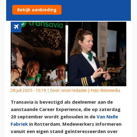
EXPERIENCE IN ROTTERDAM
Bekijk aanbieding
28 juli 2025 - 15:19 | Door:
onze redactie
| Foto: Reismedia
Transavia is bevestigd als deelnemer aan de
aanstaande Career Experience, die op zaterdag
20 september wordt gehouden in de
Van Nelle
Fabriek
in Rotterdam. Medewerkers informeren
vanuit een eigen stand geïnteresseerden over