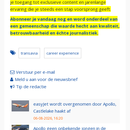
je toegang tot exclusieve content en jarenlange
ervaring die je steeds een stap voorsprong geeft.
Abonneer je vandaag nog en word onderdeel van
een gemeenschap die waarde hecht aan kwaliteit,
betrouwbaarheid en échte journalistiek.
transavia
career experience
Verstuur per e-mail
Meld u aan voor de nieuwsbrief
Tip de redactie
easyJet wordt overgenomen door Apollo,
Castlelake haakt af
06-08-2026, 16:20
Apollo geen onbekende jongen in de