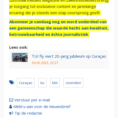
Luchtvaartnieuws Magazine en Zakenreisnieuws.nl krijg
je toegang tot exclusieve content en jarenlange
ervaring die je steeds een stap voorsprong geeft.
Abonneer je vandaag nog en word onderdeel van
een gemeenschap die waarde hecht aan kwaliteit,
betrouwbaarheid en échte journalistiek.
Lees ook:
TUI fly viert 20-jarig jubileum op Curaçao
26-05-2025, 23:27
Curaçao
tui
klm
corendon
Verstuur per e-mail
Meld u aan voor de nieuwsbrief
Tip de redactie