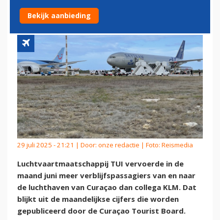
CURAÇAO DAN VIA KLM
Bekijk aanbieding
29 juli 2025 - 21:21 | Door:
onze redactie
| Foto: Reismedia
Luchtvaartmaatschappij TUI vervoerde in de
maand juni meer verblijfspassagiers van en naar
de luchthaven van Curaçao dan collega KLM. Dat
blijkt uit de maandelijkse cijfers die worden
gepubliceerd door de Curaçao Tourist Board.