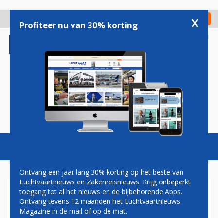
Overslaan
en
x
Digitaal Magazine
Registreer
Check in
naar
Profiteer nu van 30% korting
de
inhoud
gaan
Magazine
Podcasts
Vacatures
Toggl
naviga
Ontvang een jaar lang 30% korting op het beste van
Luchtvaartnieuws en Zakenreisnieuws. Krijg onbeperkt
toegang tot al het nieuws en de bijbehorende Apps.
MEER VERBLIJFSPASSAGIERS
Ontvang tevens 12 maanden het Luchtvaartnieuws
IN JUNI VIA TUI NAAR
Magazine in de mail of op de mat.