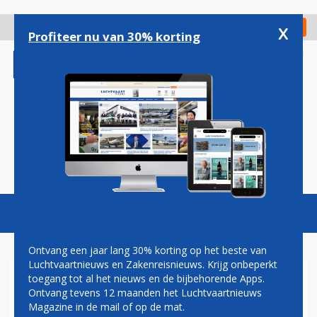
Overslaan
en
x
Digitaal Magazine
Registreer
Check in
naar
Profiteer nu van 30% korting
de
inhoud
gaan
Magazine
Podcasts
Vacatures
Toggl
naviga
Ontvang een jaar lang 30% korting op het beste van
Luchtvaartnieuws en Zakenreisnieuws. Krijg onbeperkt
toegang tot al het nieuws en de bijbehorende Apps.
AIR INDIA ONTDEKT GEEN
Ontvang tevens 12 maanden het Luchtvaartnieuws
PROBLEMEN MET
Magazine in de mail of op de mat.