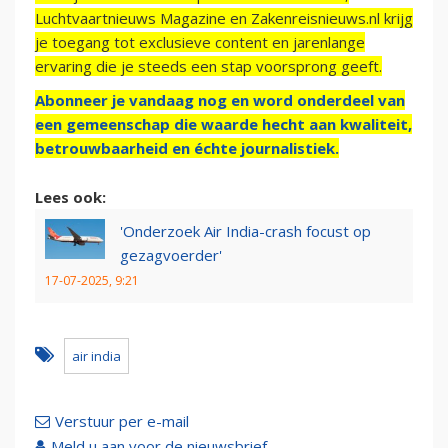
Luchtvaartnieuws Magazine en Zakenreisnieuws.nl krijg
je toegang tot exclusieve content en jarenlange
ervaring die je steeds een stap voorsprong geeft.
Abonneer je vandaag nog en word onderdeel van
een gemeenschap die waarde hecht aan kwaliteit,
betrouwbaarheid en échte journalistiek.
Lees ook:
'Onderzoek Air India-crash focust op
gezagvoerder'
17-07-2025, 9:21
air india
Verstuur per e-mail
Meld u aan voor de nieuwsbrief