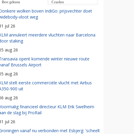
Best gelezen
Crashes
Donkere wolken boven IndiGo: prijsvechter doet
widebody-vloot weg
31 jul 26
KLM annuleert meerdere vluchten naar Barcelona
door staking
05 aug 26
Transavia opent komende winter nieuwe route
vanaf Brussels Airport
05 aug 26
KLM stelt eerste commerciële vlucht met Airbus
A350-900 uit
06 aug 26
Voormalig financieel directeur KLM Erik Swelheim
aan de slag bij ProRail
31 jul 26
Groningen vanaf nu verbonden met Esbjerg: 'scheelt