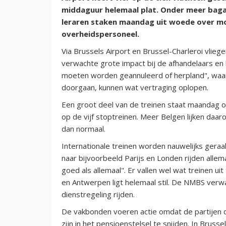
middaguur helemaal plat. Onder meer baga
leraren staken maandag uit woede over mo
overheidspersoneel.
Via Brussels Airport en Brussel-Charleroi vlieg
verwachte grote impact bij de afhandelaars en 
moeten worden geannuleerd of herpland", waars
doorgaan, kunnen wat vertraging oplopen.
Een groot deel van de treinen staat maandag ook
op de vijf stoptreinen. Meer Belgen lijken daa
dan normaal.
Internationale treinen worden nauwelijks gera
naar bijvoorbeeld Parijs en Londen rijden alle
goed als allemaal". Er vallen wel wat treinen ui
en Antwerpen ligt helemaal stil. De NMBS verw
dienstregeling rijden.
De vakbonden voeren actie omdat de partijen 
zijn in het pensioenstelsel te snijden. In Brus