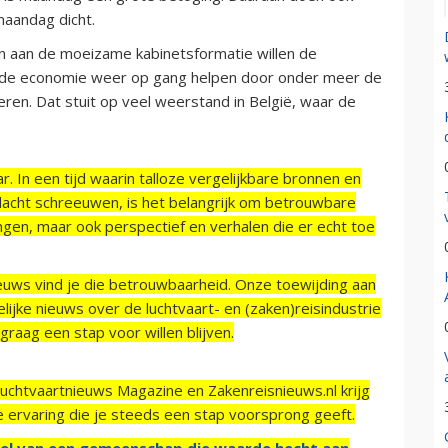
maandag dicht.
 aan de moeizame kabinetsformatie willen de
 de economie weer op gang helpen door onder meer de
en. Dat stuit op veel weerstand in België, waar de
r. In een tijd waarin talloze vergelijkbare bronnen en
acht schreeuwen, is het belangrijk om betrouwbare
ngen, maar ook perspectief en verhalen die er echt toe
ieuws vind je die betrouwbaarheid. Onze toewijding aan
ijke nieuws over de luchtvaart- en (zaken)reisindustrie
raag een stap voor willen blijven.
Luchtvaartnieuws Magazine en Zakenreisnieuws.nl krijg
e ervaring die je steeds een stap voorsprong geeft.
el van een gemeenschap die waarde hecht aan