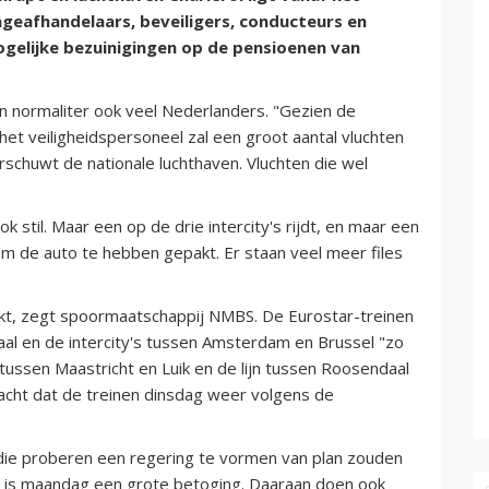
geafhandelaars, beveiligers, conducteurs en
gelijke bezuinigingen op de pensioenen van
en normaliter ook veel Nederlanders. "Gezien de
het veiligheidspersoneel zal een groot aantal vluchten
chuwt de nationale luchthaven. Vluchten die wel
 stil. Maar een op de drie intercity's rijdt, en maar een
rom de auto te hebben gepakt. Er staan veel meer files
akt, zegt spoormaatschappij NMBS. De Eurostar-treinen
maal en de intercity's tussen Amsterdam en Brussel "zo
t tussen Maastricht en Luik en de lijn tussen Roosendaal
acht dat de treinen dinsdag weer volgens de
die proberen een regering te vormen van plan zouden
sel is maandag een grote betoging. Daaraan doen ook