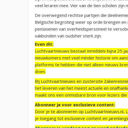
veel leraren mee. Vier van de tien scholen zijn 
De overwegend rechtse partijen die deelnemen
Belgische begroting weer op orde brengen en
pensioenen van overheidspersoneel te versober
vakbonden van oudsher sterk zijn.
Even dit:
Luchtvaartnieuws bestaat inmiddels bijna 25 jaa
nieuwkomers met veel minder historie om aand
platforms te hebben die niet alleen nieuws bre
doen.
Bij Luchtvaartnieuws en zustersite Zakenreisn
het leveren van het meest actuele en onafhankel
maakt ons een onmisbare bron voor lezers die g
Abonneer je voor exclusieve content:
Door je te abonneren op Luchtvaartnieuws.nl, 
je toegang tot exclusieve content en jarenlang
Abonneer je vandaag nog en word onderde