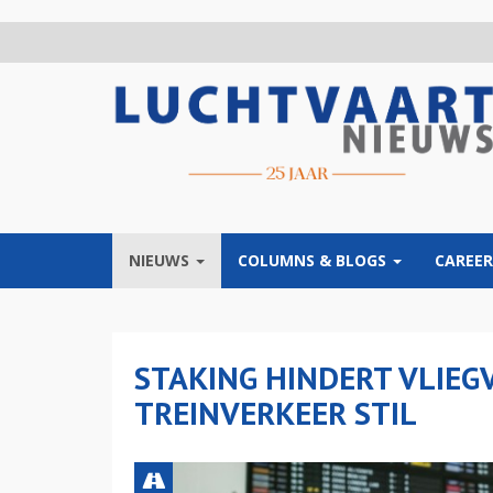
Overslaan
en
naar
de
inhoud
gaan
NIEUWS
COLUMNS & BLOGS
CAREER
STAKING HINDERT VLIEGV
TREINVERKEER STIL