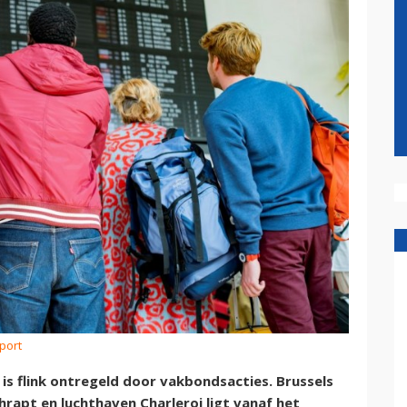
rport
ë is flink ontregeld door vakbondsacties. Brussels
hrapt en luchthaven Charleroi ligt vanaf het