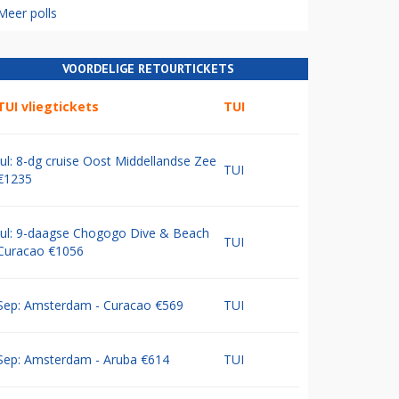
Meer polls
VOORDELIGE RETOURTICKETS
TUI vliegtickets
TUI
Jul: 8-dg cruise Oost Middellandse Zee
TUI
€1235
Jul: 9-daagse Chogogo Dive & Beach
TUI
Curacao €1056
Sep: Amsterdam - Curacao €569
TUI
Sep: Amsterdam - Aruba €614
TUI