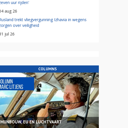
zeven uur rijden'
04 aug 26
Rusland trekt vliegvergunning Izhavia in wegens
zorgen over veiligheid
31 jul 26
COLUMNS
MIJNBOUW, EU EN LUCHTVAART