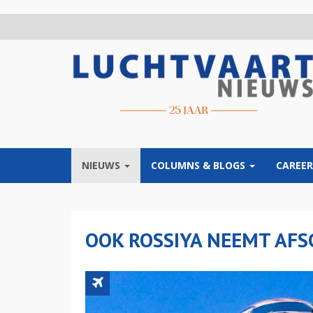
Overslaan
en
naar
de
inhoud
gaan
NIEUWS
COLUMNS & BLOGS
CAREER
OOK ROSSIYA NEEMT AFS