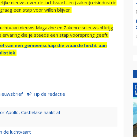
ijke nieuws over de luchtvaart- en (zaken)reisindustrie
raag een stap voor willen blijven.
Luchtvaartnieuws Magazine en Zakenreisnieuws.nl krijg
e ervaring die je steeds een stap voorsprong geeft.
el van een gemeenschap die waarde hecht aan
listiek.
nieuwsbrief
Tip de redactie
 Apollo, Castlelake haakt af
n de luchtvaart