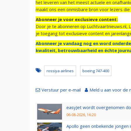
het leveren van het meest actuele en onafhankel
maakt ons een onmisbare bron voor lezers die g
Abonneer je voor exclusieve content:
Door je te abonneren op Luchtvaartnieuws.nl, 
je toegang tot exclusieve content en jarenlang
Abonneer je vandaag nog en word onderde
kwaliteit, betrouwbaarheid en échte journa
rossiya airlines
boeing 747-400
Verstuur per e-mail
Meld u aan voor de 
easyJet wordt overgenomen door
06-08-2026, 16:20
Apollo geen onbekende jongen i