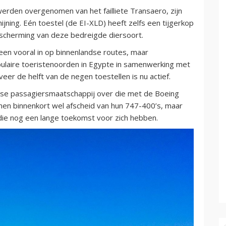
erden overgenomen van het failliete Transaero, zijn
ijning. Eén toestel (de EI-XLD) heeft zelfs een tijgerkop
scherming van deze bedreigde diersoort.
en vooral in op binnenlandse routes, maar
pulaire toeristenoorden in Egypte in samenwerking met
er de helft van de negen toestellen is nu actief.
pese passagiersmaatschappij over die met de Boeing
emen binnenkort wel afscheid van hun 747-400’s, maar
ie nog een lange toekomst voor zich hebben.