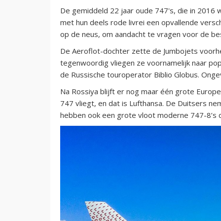
De gemiddeld 22 jaar oude 747's, die in 2016 w
met hun deels rode livrei een opvallende versch
op de neus, om aandacht te vragen voor de be
De Aeroflot-dochter zette de Jumbojets voorhe
tegenwoordig vliegen ze voornamelijk naar po
de Russische touroperator Biblio Globus. Ongeve
Na Rossiya blijft er nog maar één grote Euro
747 vliegt, en dat is Lufthansa. De Duitsers n
hebben ook een grote vloot moderne 747-8’s d