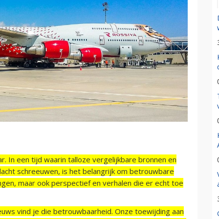
r. In een tijd waarin talloze vergelijkbare bronnen en
acht schreeuwen, is het belangrijk om betrouwbare
ngen, maar ook perspectief en verhalen die er echt toe
ieuws vind je die betrouwbaarheid. Onze toewijding aan