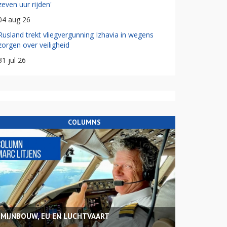
zeven uur rijden'
04 aug 26
Rusland trekt vliegvergunning Izhavia in wegens
zorgen over veiligheid
31 jul 26
COLUMNS
MIJNBOUW, EU EN LUCHTVAART