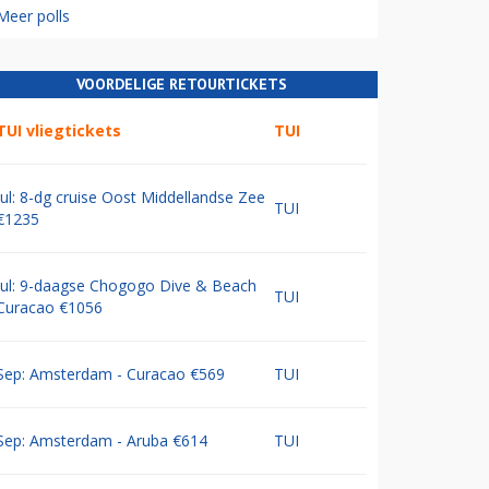
Meer polls
VOORDELIGE RETOURTICKETS
TUI vliegtickets
TUI
Jul: 8-dg cruise Oost Middellandse Zee
TUI
€1235
Jul: 9-daagse Chogogo Dive & Beach
TUI
Curacao €1056
Sep: Amsterdam - Curacao €569
TUI
Sep: Amsterdam - Aruba €614
TUI