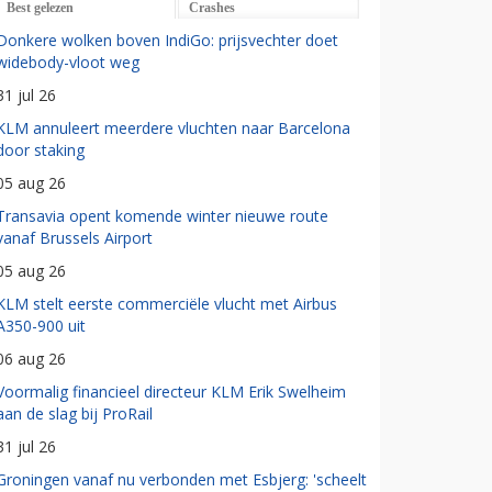
Best gelezen
Crashes
Donkere wolken boven IndiGo: prijsvechter doet
widebody-vloot weg
31 jul 26
KLM annuleert meerdere vluchten naar Barcelona
door staking
05 aug 26
Transavia opent komende winter nieuwe route
vanaf Brussels Airport
05 aug 26
KLM stelt eerste commerciële vlucht met Airbus
A350-900 uit
06 aug 26
Voormalig financieel directeur KLM Erik Swelheim
aan de slag bij ProRail
31 jul 26
Groningen vanaf nu verbonden met Esbjerg: 'scheelt