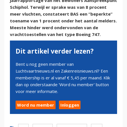
jaarrapportage van het Bewoners Aanspreekpunt
Schiphol. Terwijl er sprake was van 8 procent
meer vluchten, constateert BAS een “beperkte”
toename van 1 procent onder het aantal melders.
Meeste hinder werd ondervonden van de
vrachttoestellen van het type Boeing 747.
Dit artikel verder lezen?
Bent u nog geen member van
Luchtvaartnieuws.nl en Zakenreisnieuws.nl? Een
membership is er al vanaf € 5,45 per maand. Klik
dan op onderstaande 'Word nu member' button
voor meer informatie.
Word nu member
Inloggen