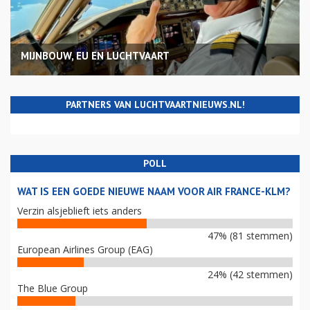
MIJNBOUW, EU EN LUCHTVAART
PARTNERS VAN LUCHTVAARTNIEUWS.NL!
POLL
WAT IS EEN GOEDE NIEUWE NAAM VOOR AIR FRANCE-KLM?
Verzin alsjeblieft iets anders
47% (81 stemmen)
European Airlines Group (EAG)
24% (42 stemmen)
The Blue Group