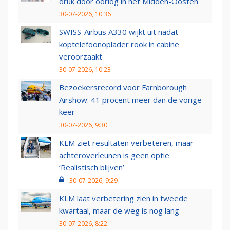
druk door oorlog in het Midden-Oosten
30-07-2026, 10:36
SWISS-Airbus A330 wijkt uit nadat
koptelefoonoplader rook in cabine
veroorzaakt
30-07-2026, 10:23
Bezoekersrecord voor Farnborough
Airshow: 41 procent meer dan de vorige
keer
30-07-2026, 9:30
KLM ziet resultaten verbeteren, maar
achteroverleunen is geen optie:
‘Realistisch blijven’
30-07-2026, 9:29
KLM laat verbetering zien in tweede
kwartaal, maar de weg is nog lang
30-07-2026, 8:22