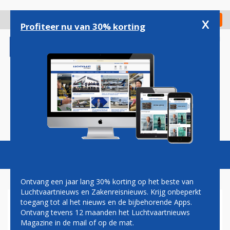
Overslaan
en
x
Digitaal Magazine
Registreer
Check in
naar
Profiteer nu van 30% korting
de
inhoud
gaan
Magazine
Podcasts
Vacatures
Toggl
naviga
Ontvang een jaar lang 30% korting op het beste van
Luchtvaartnieuws en Zakenreisnieuws. Krijg onbeperkt
toegang tot al het nieuws en de bijbehorende Apps.
'BEPERKTE’ TOENAME
Ontvang tevens 12 maanden het Luchtvaartnieuws
OVERLASTMELDINGEN
Magazine in de mail of op de mat.