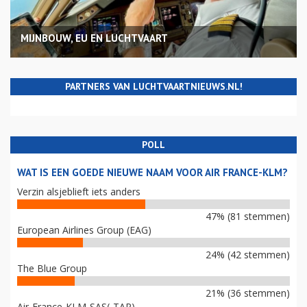
MIJNBOUW, EU EN LUCHTVAART
PARTNERS VAN LUCHTVAARTNIEUWS.NL!
POLL
WAT IS EEN GOEDE NIEUWE NAAM VOOR AIR FRANCE-KLM?
Verzin alsjeblieft iets anders
47% (81 stemmen)
European Airlines Group (EAG)
24% (42 stemmen)
The Blue Group
21% (36 stemmen)
Air-France-KLM-SAS(-TAP)