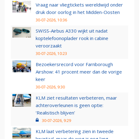
Vraag naar vliegtickets wereldwijd onder
druk door oorlog in het Midden-Oosten
30-07-2026, 10:36
SWISS-Airbus A330 wijkt uit nadat
koptelefoonoplader rook in cabine
veroorzaakt
30-07-2026, 10:23
Bezoekersrecord voor Farnborough
Airshow: 41 procent meer dan de vorige
keer
30-07-2026, 9:30
KLM ziet resultaten verbeteren, maar
achteroverleunen is geen optie:
‘Realistisch blijven’
30-07-2026, 9:29
KLM laat verbetering zien in tweede
kwartaal, maar de weg is nog lang