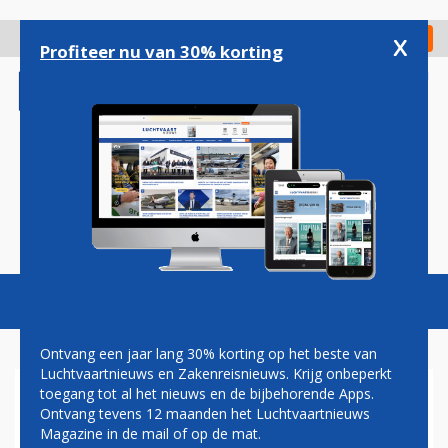
Overslaan
en
x
Digitaal Magazine
Registreer
Check in
naar
Profiteer nu van 30% korting
de
inhoud
gaan
Magazine
Podcasts
Vacatures
Toggl
naviga
Ontvang een jaar lang 30% korting op het beste van
Luchtvaartnieuws en Zakenreisnieuws. Krijg onbeperkt
toegang tot al het nieuws en de bijbehorende Apps.
UNITED AIRLINES KOMT
Ontvang tevens 12 maanden het Luchtvaartnieuws
BOEING 747-LIEFHEBBERS
Magazine in de mail of op de mat.