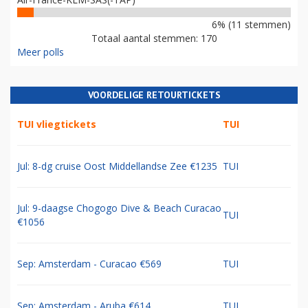
6% (11 stemmen)
Totaal aantal stemmen: 170
Meer polls
VOORDELIGE RETOURTICKETS
TUI vliegtickets
TUI
Jul: 8-dg cruise Oost Middellandse Zee €1235
TUI
Jul: 9-daagse Chogogo Dive & Beach Curacao
TUI
€1056
Sep: Amsterdam - Curacao €569
TUI
Sep: Amsterdam - Aruba €614
TUI