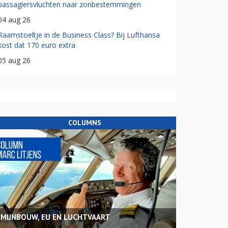
passagiersvluchten naar zonbestemmingen
04 aug 26
Raamstoeltje in de Business Class? Bij Lufthansa
kost dat 170 euro extra
05 aug 26
COLUMNS
MIJNBOUW, EU EN LUCHTVAART