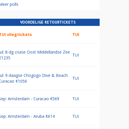
Meer polls
VOORDELIGE RETOURTICKETS
TUI vliegtickets
TUI
Jul: 8-dg cruise Oost Middellandse Zee
TUI
€1235
Jul: 9-daagse Chogogo Dive & Beach
TUI
Curacao €1056
Sep: Amsterdam - Curacao €569
TUI
Sep: Amsterdam - Aruba €614
TUI