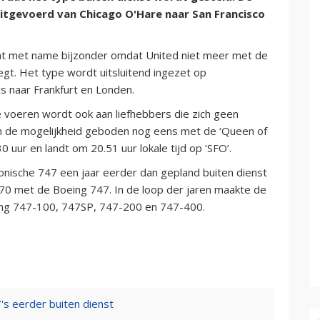
 uitgevoerd van Chicago O'Hare naar San Francisco
cht met name bijzonder omdat United niet meer met de
egt. Het type wordt uitsluitend ingezet op
ls naar Frankfurt en Londen.
e voeren wordt ook aan liefhebbers die zich geen
ven de mogelijkheid geboden nog eens met de ‘Queen of
0 uur en landt om 20.51 uur lokale tijd op ‘SFO’.
onische 747 een jaar eerder dan gepland buiten dienst
1970 met de Boeing 747. In de loop der jaren maakte de
ing 747-100, 747SP, 747-200 en 747-400.
7's eerder buiten dienst