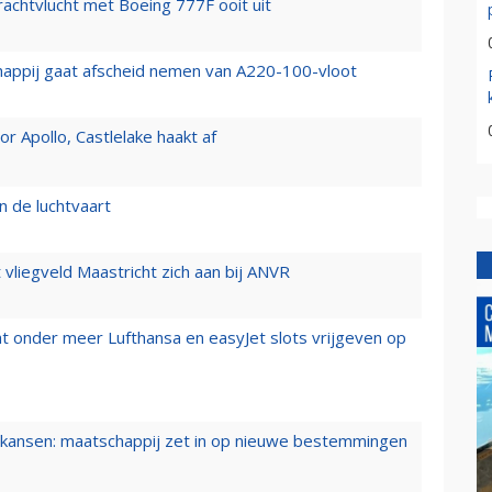
vrachtvlucht met Boeing 777F ooit uit
happij gaat afscheid nemen van A220-100-vloot
 Apollo, Castlelake haakt af
n de luchtvaart
t vliegveld Maastricht zich aan bij ANVR
t onder meer Lufthansa en easyJet slots vrijgeven op
ansen: maatschappij zet in op nieuwe bestemmingen