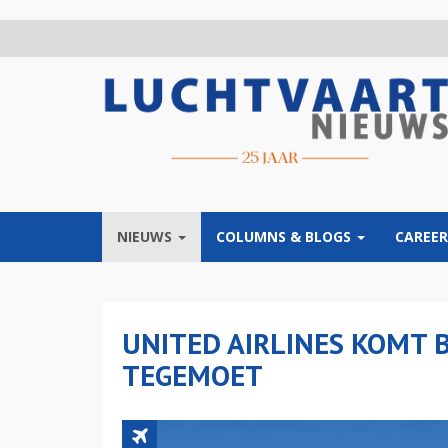
Overslaan
en
naar
de
inhoud
gaan
NIEUWS
COLUMNS & BLOGS
CAREER
UNITED AIRLINES KOMT 
TEGEMOET