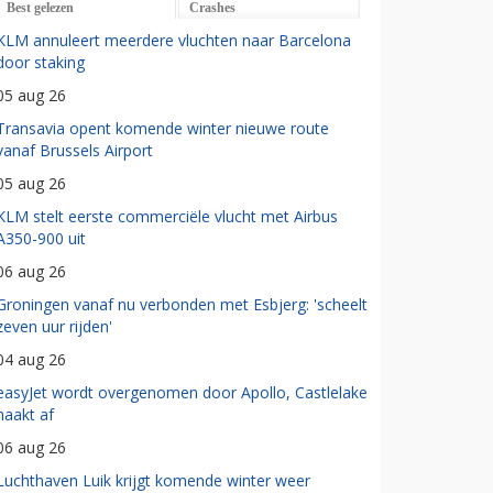
Best gelezen
Crashes
KLM annuleert meerdere vluchten naar Barcelona
door staking
05 aug 26
Transavia opent komende winter nieuwe route
vanaf Brussels Airport
05 aug 26
KLM stelt eerste commerciële vlucht met Airbus
A350-900 uit
06 aug 26
Groningen vanaf nu verbonden met Esbjerg: 'scheelt
zeven uur rijden'
04 aug 26
easyJet wordt overgenomen door Apollo, Castlelake
haakt af
06 aug 26
Luchthaven Luik krijgt komende winter weer