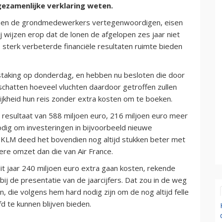
gezamenlijke verklaring weten.
el en de grondmedewerkers vertegenwoordigen, eisen
 wijzen erop dat de lonen de afgelopen zes jaar niet
de sterk verbeterde financiële resultaten ruimte bieden
taking op donderdag, en hebben nu besloten die door
nschatten hoeveel vluchten daardoor getroffen zullen
ijkheid hun reis zonder extra kosten om te boeken.
l resultaat van 588 miljoen euro, 216 miljoen euro meer
odig om investeringen in bijvoorbeeld nieuwe
jf KLM deed het bovendien nog altijd stukken beter met
ere omzet dan die van Air France.
t jaar 240 miljoen euro extra gaan kosten, rekende
bij de presentatie van de jaarcijfers. Dat zou in de weg
die volgens hem hard nodig zijn om de nog altijd felle
d te kunnen blijven bieden.