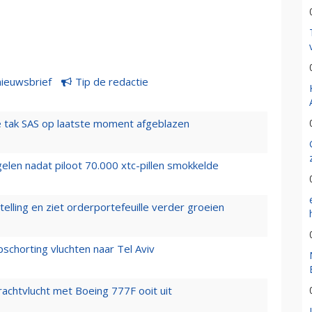
nieuwsbrief
Tip de redactie
 tak SAS op laatste moment afgeblazen
elen nadat piloot 70.000 xtc-pillen smokkelde
elling en ziet orderportefeuille verder groeien
chorting vluchten naar Tel Aviv
vrachtvlucht met Boeing 777F ooit uit