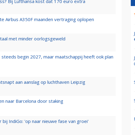
ss? Bij Lufthansa kost dat 170 euro extra
rste Airbus A350F maanden vertraging oplopen
wartaal met minder oorlogsgeweld
 steeds begin 2027, maar maatschappij heeft ook plan
tsnapt aan aanslag op luchthaven Leipzig
n naar Barcelona door staking
 bij IndiGo: 'op naar nieuwe fase van groei'