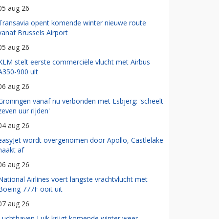
05 aug 26
Transavia opent komende winter nieuwe route
vanaf Brussels Airport
05 aug 26
KLM stelt eerste commerciële vlucht met Airbus
A350-900 uit
06 aug 26
Groningen vanaf nu verbonden met Esbjerg: 'scheelt
zeven uur rijden'
04 aug 26
easyJet wordt overgenomen door Apollo, Castlelake
haakt af
06 aug 26
National Airlines voert langste vrachtvlucht met
Boeing 777F ooit uit
07 aug 26
Luchthaven Luik krijgt komende winter weer