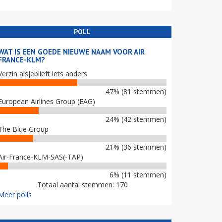
POLL
WAT IS EEN GOEDE NIEUWE NAAM VOOR AIR
FRANCE-KLM?
Verzin alsjeblieft iets anders
47% (81 stemmen)
European Airlines Group (EAG)
24% (42 stemmen)
The Blue Group
21% (36 stemmen)
Air-France-KLM-SAS(-TAP)
6% (11 stemmen)
Totaal aantal stemmen: 170
Meer polls