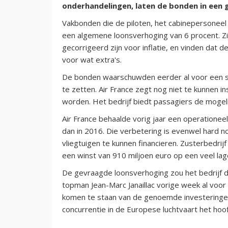
onderhandelingen, laten de bonden in een 
Vakbonden die de piloten, het cabinepersone
een algemene loonsverhoging van 6 procent. Zij
gecorrigeerd zijn voor inflatie, en vinden dat 
voor wat extra's.
De bonden waarschuwden eerder al voor een s
te zetten. Air France zegt nog niet te kunnen i
worden. Het bedrijf biedt passagiers de mogel
Air France behaalde vorig jaar een operationee
dan in 2016. Die verbetering is evenwel hard n
vliegtuigen te kunnen financieren. Zusterbedri
een winst van 910 miljoen euro op een veel lag
De gevraagde loonsverhoging zou het bedrijf di
topman Jean-Marc Janaillac vorige week al voor 
komen te staan van de genoemde investeringen, 
concurrentie in de Europese luchtvaart het hoof