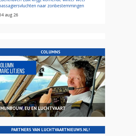
passagiersvluchten naar zonbestemmingen
04 aug 26
COLUMNS
MIJNBOUW, EU EN LUCHTVAART
PARTNERS VAN LUCHTVAARTNIEUWS.NL!