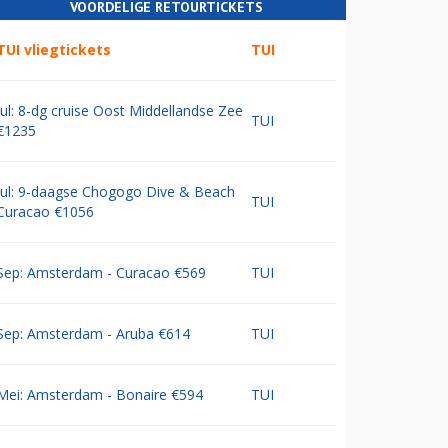
VOORDELIGE RETOURTICKETS
TUI vliegtickets
TUI
Jul: 8-dg cruise Oost Middellandse Zee
TUI
€1235
Jul: 9-daagse Chogogo Dive & Beach
TUI
Curacao €1056
Sep: Amsterdam - Curacao €569
TUI
Sep: Amsterdam - Aruba €614
TUI
Mei: Amsterdam - Bonaire €594
TUI