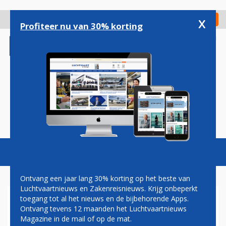
Overslaan
en
x
Digitaal Magazine
Registreer
Check in
naar
Profiteer nu van 30% korting
de
inhoud
gaan
Magazine
Podcasts
Vacatures
Toggl
naviga
Ontvang een jaar lang 30% korting op het beste van
Luchtvaartnieuws en Zakenreisnieuws. Krijg onbeperkt
toegang tot al het nieuws en de bijbehorende Apps.
AIR INDIA NA ANDERHALVE
Ontvang tevens 12 maanden het Luchtvaartnieuws
MAAND TERUG OP SCHIPHOL
Magazine in de mail of op de mat.