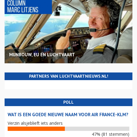
MIJNBOUW, EU EN LUCHTVAART
PARTNERS VAN LUCHTVAARTNIEUWS.NL!
POLL
WAT IS EEN GOEDE NIEUWE NAAM VOOR AIR FRANCE-KLM?
Verzin alsjeblieft iets anders
47% (81 stemmen)