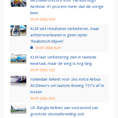
Bezoekersrecord voor Farnborough
Airshow: 41 procent meer dan de vorige
keer
30-07-2026, 9:30
KLM ziet resultaten verbeteren, maar
achteroverleunen is geen optie:
‘Realistisch blijven’
30-07-2026, 9:29
KLM laat verbetering zien in tweede
kwartaal, maar de weg is nog lang
30-07-2026, 8:22
Icelandair tekent voor zes extra Airbus
A320neo's om laatste Boeing 757's af te
lossen
30-07-2026, 6:52
US-Bangla Airlines aan vooravond van
grootste vlootuitbreiding ooit