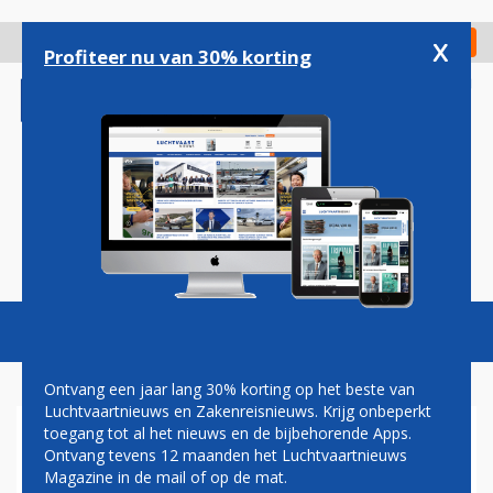
Overslaan
en
x
Digitaal Magazine
Registreer
Check in
naar
Profiteer nu van 30% korting
de
inhoud
gaan
Magazine
Podcasts
Vacatures
Toggl
naviga
Ontvang een jaar lang 30% korting op het beste van
Luchtvaartnieuws en Zakenreisnieuws. Krijg onbeperkt
toegang tot al het nieuws en de bijbehorende Apps.
'AIRASIA ZIET AF VAN
Ontvang tevens 12 maanden het Luchtvaartnieuws
DREAMLINER EN BLIJFT BIJ
Magazine in de mail of op de mat.