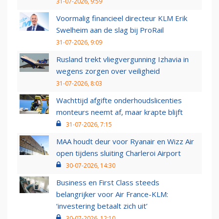
31-07-2026, 9:59
Voormalig financieel directeur KLM Erik
Swelheim aan de slag bij ProRail
31-07-2026, 9:09
Rusland trekt vliegvergunning Izhavia in
wegens zorgen over veiligheid
31-07-2026, 8:03
Wachttijd afgifte onderhoudslicenties
monteurs neemt af, maar krapte blijft
31-07-2026, 7:15
MAA houdt deur voor Ryanair en Wizz Air
open tijdens sluiting Charleroi Airport
30-07-2026, 14:30
Business en First Class steeds
belangrijker voor Air France-KLM:
‘investering betaalt zich uit’
30-07-2026, 12:10