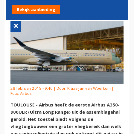
DE LUCHT
Bekijk aanbieding
28 februari 2018 - 9:40 | Door:
Klaas-Jan van Woerkom
|
Foto: Airbus
TOULOUSE - Airbus heeft de eerste Airbus A350-
900ULR (Ultra Long Range) uit de assemblagehal
gerold. Het toestel biedt volgens de
vliegtuigbouwer een groter vliegbereik dan welk
passagiersvliegtuig dan ook en komt dit najaar in