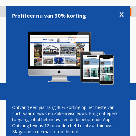
Overslaan
en
x
Digitaal Magazine
Registreer
Check in
naar
Profiteer nu van 30% korting
de
inhoud
gaan
Magazine
Podcasts
Vacatures
Toggl
naviga
Ontvang een jaar lang 30% korting op het beste van
Luchtvaartnieuws en Zakenreisnieuws. Krijg onbeperkt
toegang tot al het nieuws en de bijbehorende Apps.
AIRBUS A350-900ULR:
Ontvang tevens 12 maanden het Luchtvaartnieuws
TWINTIG UUR NON-STOP IN
Magazine in de mail of op de mat.