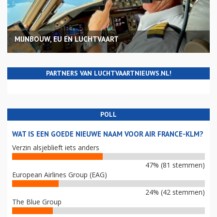
MIJNBOUW, EU EN LUCHTVAART
PARTNERS VAN LUCHTVAARTNIEUWS.NL!
POLL
WAT IS EEN GOEDE NIEUWE NAAM VOOR AIR FRANCE-KLM?
Verzin alsjeblieft iets anders
47% (81 stemmen)
European Airlines Group (EAG)
24% (42 stemmen)
The Blue Group