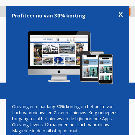
Overslaan
en
x
Digitaal Magazine
Registreer
Check in
naar
Profiteer nu van 30% korting
de
inhoud
gaan
Magazine
Podcasts
Vacatures
Toggl
naviga
Ontvang een jaar lang 30% korting op het beste van
Luchtvaartnieuws en Zakenreisnieuws. Krijg onbeperkt
toegang tot al het nieuws en de bijbehorende Apps.
AIRBUS TOONT EERSTE A350
Ontvang tevens 12 maanden het Luchtvaartnieuws
VOOR JAPAN AIRLINES
Magazine in de mail of op de mat.