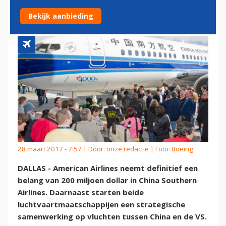
SOUTHERN
Bekijk aanbieding
28 maart 2017 - 7:57 | Door:
onze redactie
| Foto: Boeing
DALLAS - American Airlines neemt definitief een
belang van 200 miljoen dollar in China Southern
Airlines. Daarnaast starten beide
luchtvaartmaatschappijen een strategische
samenwerking op vluchten tussen China en de VS.