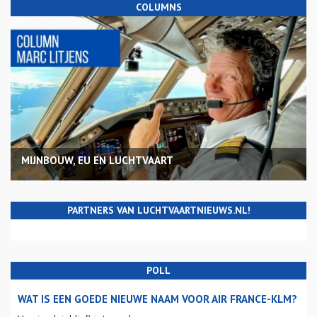
COLUMNS
MIJNBOUW, EU EN LUCHTVAART
PARTNERS VAN LUCHTVAARTNIEUWS.NL!
POLL
WAT IS EEN GOEDE NIEUWE NAAM VOOR AIR FRANCE-KLM?