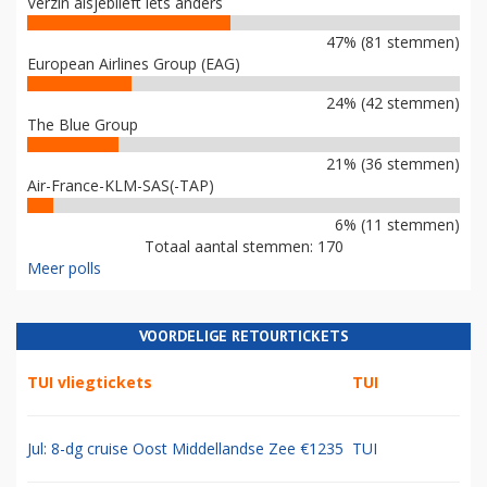
Verzin alsjeblieft iets anders
47% (81 stemmen)
European Airlines Group (EAG)
24% (42 stemmen)
The Blue Group
21% (36 stemmen)
Air-France-KLM-SAS(-TAP)
6% (11 stemmen)
Totaal aantal stemmen: 170
Meer polls
VOORDELIGE RETOURTICKETS
TUI vliegtickets
TUI
Jul: 8-dg cruise Oost Middellandse Zee €1235
TUI