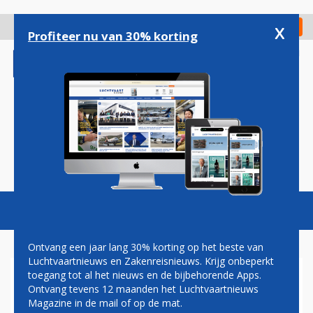
Overslaan
en
x
Digitaal Magazine
Registreer
Check in
naar
Profiteer nu van 30% korting
de
inhoud
gaan
Magazine
Podcasts
Vacatures
Toggl
naviga
Ontvang een jaar lang 30% korting op het beste van
Luchtvaartnieuws en Zakenreisnieuws. Krijg onbeperkt
toegang tot al het nieuws en de bijbehorende Apps.
AMERICAN NEEMT BELANG IN
Ontvang tevens 12 maanden het Luchtvaartnieuws
KLM-PARTNER CHINA
Magazine in de mail of op de mat.