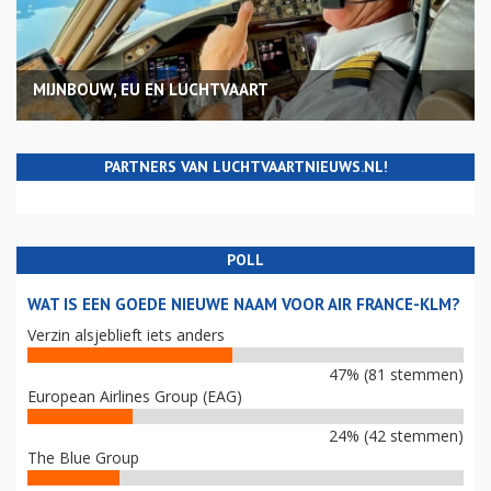
MIJNBOUW, EU EN LUCHTVAART
PARTNERS VAN LUCHTVAARTNIEUWS.NL!
POLL
WAT IS EEN GOEDE NIEUWE NAAM VOOR AIR FRANCE-KLM?
Verzin alsjeblieft iets anders
47% (81 stemmen)
European Airlines Group (EAG)
24% (42 stemmen)
The Blue Group