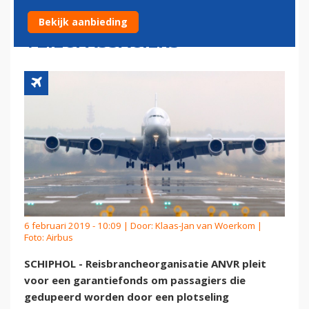
GEDUPEERDE
Bekijk aanbieding
VLIEGPASSAGIERS
6 februari 2019 - 10:09 | Door:
Klaas-Jan van Woerkom
|
Foto: Airbus
SCHIPHOL - Reisbrancheorganisatie ANVR pleit
voor een garantiefonds om passagiers die
gedupeerd worden door een plotseling