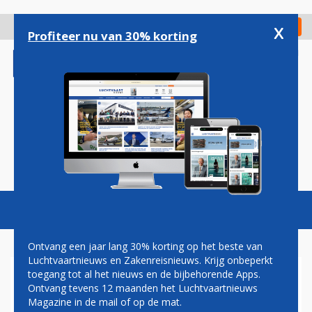
Overslaan
en
x
Digitaal Magazine
Registreer
Check in
naar
Profiteer nu van 30% korting
de
inhoud
gaan
Magazine
Podcasts
Vacatures
Toggl
naviga
Ontvang een jaar lang 30% korting op het beste van
Luchtvaartnieuws en Zakenreisnieuws. Krijg onbeperkt
toegang tot al het nieuws en de bijbehorende Apps.
ANVR PLEIT VOOR
Ontvang tevens 12 maanden het Luchtvaartnieuws
GARANTIEFONDS
Magazine in de mail of op de mat.