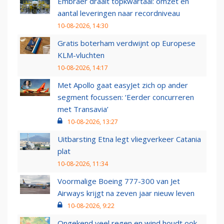
Embraer draait topkwartaal: omzet en
aantal leveringen naar recordniveau
10-08-2026, 14:30
Gratis boterham verdwijnt op Europese
KLM-vluchten
10-08-2026, 14:17
Met Apollo gaat easyJet zich op ander
segment focussen: ‘Eerder concurreren
met Transavia’
10-08-2026, 13:27
Uitbarsting Etna legt vliegverkeer Catania
plat
10-08-2026, 11:34
Voormalige Boeing 777-300 van Jet
Airways krijgt na zeven jaar nieuw leven
10-08-2026, 9:22
Ongekend veel regen en wind houdt ook