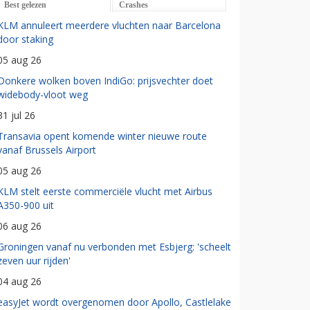
Best gelezen
Crashes
KLM annuleert meerdere vluchten naar Barcelona
door staking
05 aug 26
Donkere wolken boven IndiGo: prijsvechter doet
widebody-vloot weg
31 jul 26
Transavia opent komende winter nieuwe route
vanaf Brussels Airport
05 aug 26
KLM stelt eerste commerciële vlucht met Airbus
A350-900 uit
06 aug 26
Groningen vanaf nu verbonden met Esbjerg: 'scheelt
zeven uur rijden'
04 aug 26
easyJet wordt overgenomen door Apollo, Castlelake