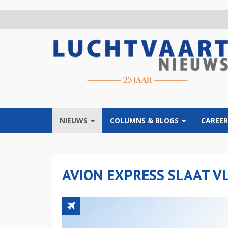
Overslaan
en
naar
de
inhoud
gaan
NIEUWS
COLUMNS & BLOGS
CAREER
AVION EXPRESS SLAAT VL