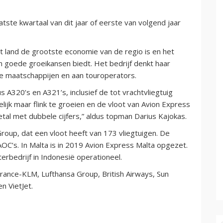
atste kwartaal van dit jaar of eerste van volgend jaar
et land de grootste economie van de regio is en het
en goede groeikansen biedt. Het bedrijf denkt haar
e maatschappijen en aan touroperators.
us A320’s en A321’s, inclusief de tot vrachtvliegtuig
jk maar flink te groeien en de vloot van Avion Express
getal met dubbele cijfers,” aldus topman Darius Kajokas.
Group, dat een vloot heeft van 173 vliegtuigen. De
OC’s. In Malta is in 2019 Avion Express Malta opgezet.
bedrijf in Indonesië operationeel.
rance-KLM, Lufthansa Group, British Airways, Sun
en VietJet.