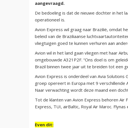
aangevraagd.
De bedoeling is dat de nieuwe dochter in het la
operationeel is.
Avion Express wil graag naar Brazilië, omdat h
beleid van de Braziliaanse luchtvaartautoriteit
vliegtuigen goed te kunnen verhuren aan ander
Avion wil in het land gaan vliegen met haar Airb
omgebouwde A321P2F. “Ons doel is om geleideli
Brazil binnen twee jaar uit te breiden tot een 
Avion Express is onderdeel van Avia Solutions 
groep opereert in Europa met 9 verschillende A
Naar verwachting wordt deze maand een dochter
Tot de klanten van Avion Express behoren Air F
Express, TUI, airBaltic, Royal Air Maroc. Flynas 
Even dit: