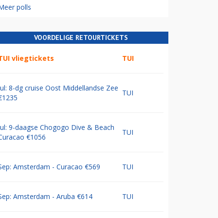
Meer polls
VOORDELIGE RETOURTICKETS
TUI vliegtickets
TUI
Jul: 8-dg cruise Oost Middellandse Zee
TUI
€1235
Jul: 9-daagse Chogogo Dive & Beach
TUI
Curacao €1056
Sep: Amsterdam - Curacao €569
TUI
Sep: Amsterdam - Aruba €614
TUI