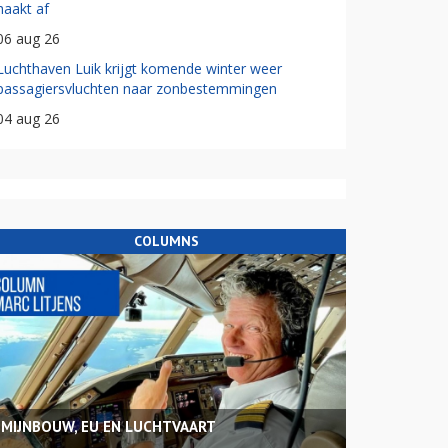
haakt af
06 aug 26
Luchthaven Luik krijgt komende winter weer
passagiersvluchten naar zonbestemmingen
04 aug 26
COLUMNS
MIJNBOUW, EU EN LUCHTVAART