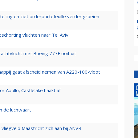
elling en ziet orderportefeuille verder groeien
chorting vluchten naar Tel Aviv
vrachtvlucht met Boeing 777F ooit uit
happij gaat afscheid nemen van A220-100-vloot
 Apollo, Castlelake haakt af
n de luchtvaart
t vliegveld Maastricht zich aan bij ANVR