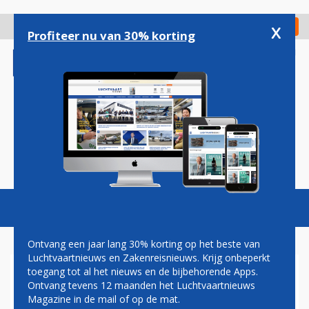
Overslaan
en
x
Digitaal Magazine
Registreer
Check in
naar
Profiteer nu van 30% korting
de
inhoud
gaan
Magazine
Podcasts
Vacatures
Toggl
naviga
Ontvang een jaar lang 30% korting op het beste van
Luchtvaartnieuws en Zakenreisnieuws. Krijg onbeperkt
toegang tot al het nieuws en de bijbehorende Apps.
BRAZILIE
Ontvang tevens 12 maanden het Luchtvaartnieuws
Magazine in de mail of op de mat.