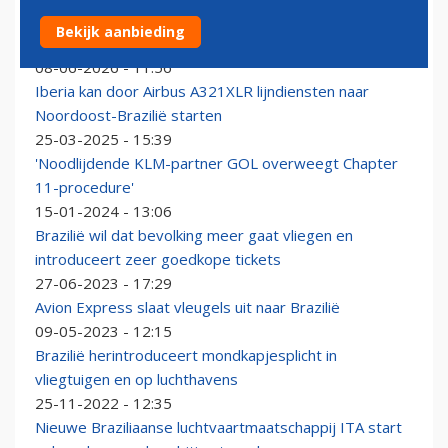
KLM bouwt positie in Zuid-Amerika uit met extra
Bekijk aanbieding
vluchten naar Brazilië
08-06-2026 - 11:56
Iberia kan door Airbus A321XLR lijndiensten naar
Noordoost-Brazilië starten
25-03-2025 - 15:39
'Noodlijdende KLM-partner GOL overweegt Chapter
11-procedure'
15-01-2024 - 13:06
Brazilië wil dat bevolking meer gaat vliegen en
introduceert zeer goedkope tickets
27-06-2023 - 17:29
Avion Express slaat vleugels uit naar Brazilië
09-05-2023 - 12:15
Brazilië herintroduceert mondkapjesplicht in
vliegtuigen en op luchthavens
25-11-2022 - 12:35
Nieuwe Braziliaanse luchtvaartmaatschappij ITA start