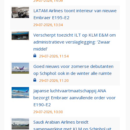
29-07-2026, 14:09
LATAM Airlines toont interieur van nieuwe
Embraer E195-E2
29-07-2026, 13:34
Verscherpt toezicht ILT op KLM E&M om
administratieve verslaglegging: ‘Zwaar
middel’
29-07-2026, 11:54
Goed nieuws voor zomerse debutanten
op Schiphol: ook in de winter alle ruimte
29-07-2026, 11:20
Japanse luchtvaartmaatschappij ANA
bezorgt Embraer aanvullende order voor
E190-E2
29-07-2026, 10:30
Saudi Arabian Airlines breidt
samenwerking met KLM op Schiphol uit