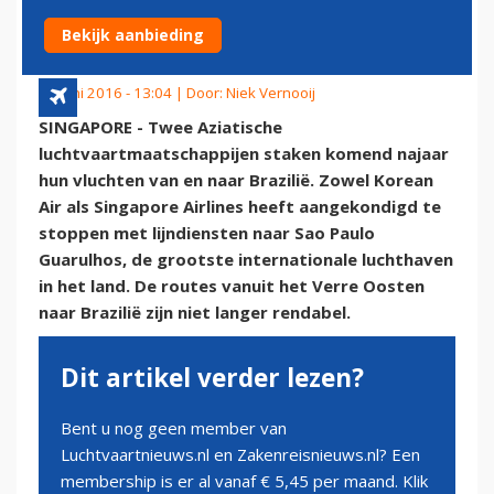
BRAZILIË
Bekijk aanbieding
17 juni 2016 - 13:04 | Door:
Niek Vernooij
SINGAPORE - Twee Aziatische
luchtvaartmaatschappijen staken komend najaar
hun vluchten van en naar Brazilië. Zowel Korean
Air als Singapore Airlines heeft aangekondigd te
stoppen met lijndiensten naar Sao Paulo
Guarulhos, de grootste internationale luchthaven
in het land. De routes vanuit het Verre Oosten
naar Brazilië zijn niet langer rendabel.
Dit artikel verder lezen?
Bent u nog geen member van
Luchtvaartnieuws.nl en Zakenreisnieuws.nl? Een
membership is er al vanaf € 5,45 per maand. Klik