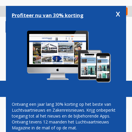
Overslaan
en
x
Digitaal Magazine
Registreer
Check in
naar
Profiteer nu van 30% korting
de
inhoud
gaan
Magazine
Podcasts
Vacatures
Toggl
naviga
Ontvang een jaar lang 30% korting op het beste van
Luchtvaartnieuws en Zakenreisnieuws. Krijg onbeperkt
toegang tot al het nieuws en de bijbehorende Apps.
SINGAPORE AIRLINES EN
Ontvang tevens 12 maanden het Luchtvaartnieuws
KOREAN AIR SCHRAPPEN
Magazine in de mail of op de mat.