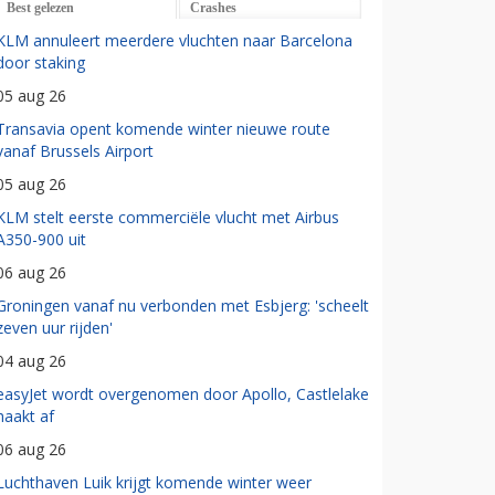
Best gelezen
Crashes
KLM annuleert meerdere vluchten naar Barcelona
door staking
05 aug 26
Transavia opent komende winter nieuwe route
vanaf Brussels Airport
05 aug 26
KLM stelt eerste commerciële vlucht met Airbus
A350-900 uit
06 aug 26
Groningen vanaf nu verbonden met Esbjerg: 'scheelt
zeven uur rijden'
04 aug 26
easyJet wordt overgenomen door Apollo, Castlelake
haakt af
06 aug 26
Luchthaven Luik krijgt komende winter weer