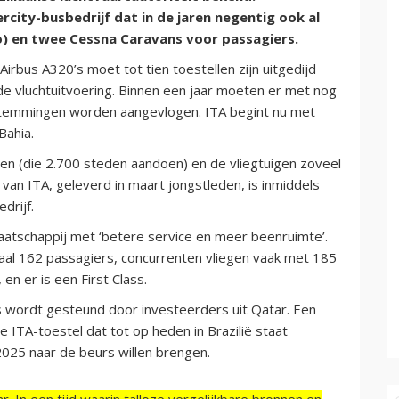
city-busbedrijf dat in de jaren negentig ook al
go) en twee Cessna Caravans voor passagiers.
Airbus A320’s moet tot tien toestellen zijn uitgedijd
de vluchtuitvoering. Binnen een jaar moeten er met nog
stemmingen worden aangevlogen. ITA begint nu met
Bahia.
sen (die 2.700 steden aandoen) en de vliegtuigen zoveel
an ITA, geleverd in maart jongstleden, is inmiddels
drijf.
maatschappij met ‘betere service en meer beenruimte’.
al 162 passagiers, concurrenten vliegen vaak met 185
n er is een First Class.
s wordt gesteund door investeerders uit Qatar. Een
e ITA-toestel dat tot op heden in Brazilië staat
2025 naar de beurs willen brengen.
r. In een tijd waarin talloze vergelijkbare bronnen en