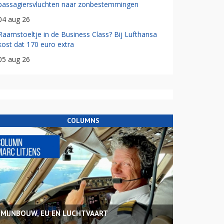
passagiersvluchten naar zonbestemmingen
04 aug 26
Raamstoeltje in de Business Class? Bij Lufthansa
kost dat 170 euro extra
05 aug 26
COLUMNS
MIJNBOUW, EU EN LUCHTVAART