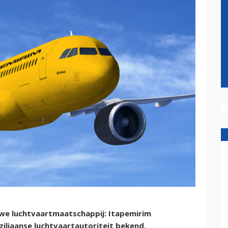
ieuwe luchtvaartmaatschappij: Itapemirim
iliaanse luchtvaartautoriteit bekend.