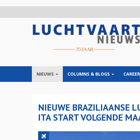
Overslaan
en
naar
de
inhoud
gaan
NIEUWS
COLUMNS & BLOGS
CAREER
NIEUWE BRAZILIAANSE 
ITA START VOLGENDE MA