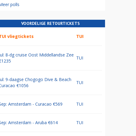
Meer polls
VOORDELIGE RETOURTICKETS
TUI vliegtickets
TUI
Jul: 8-dg cruise Oost Middellandse Zee
TUI
€1235
Jul: 9-daagse Chogogo Dive & Beach
TUI
Curacao €1056
Sep: Amsterdam - Curacao €569
TUI
Sep: Amsterdam - Aruba €614
TUI