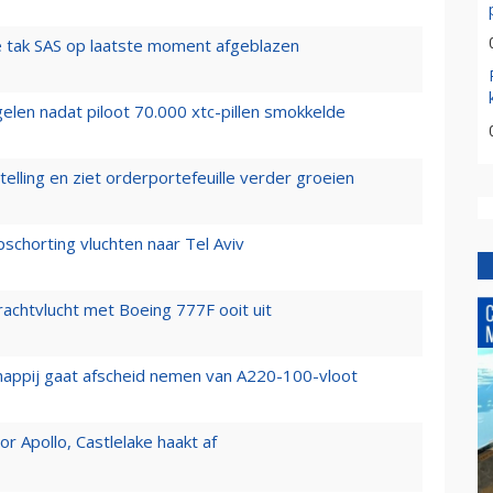
 tak SAS op laatste moment afgeblazen
elen nadat piloot 70.000 xtc-pillen smokkelde
elling en ziet orderportefeuille verder groeien
chorting vluchten naar Tel Aviv
vrachtvlucht met Boeing 777F ooit uit
happij gaat afscheid nemen van A220-100-vloot
 Apollo, Castlelake haakt af