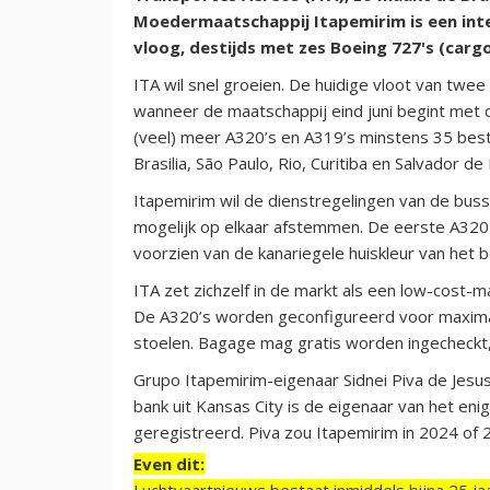
Moedermaatschappij Itapemirim is een inter
vloog, destijds met zes Boeing 727's (car
ITA wil snel groeien. De huidige vloot van twee 
wanneer de maatschappij eind juni begint met 
(veel) meer A320’s en A319’s minstens 35 be
Brasilia, São Paulo, Rio, Curitiba en Salvador de 
Itapemirim wil de dienstregelingen van de bus
mogelijk op elkaar afstemmen. De eerste A320 v
voorzien van de kanariegele huiskleur van het be
ITA zet zichzelf in de markt als een low-cost-
De A320’s worden geconfigureerd voor maxima
stoelen. Bagage mag gratis worden ingecheckt, e
Grupo Itapemirim-eigenaar Sidnei Piva de Jesu
bank uit Kansas City is de eigenaar van het enig
geregistreerd. Piva zou Itapemirim in 2024 of 
Even dit:
Luchtvaartnieuws bestaat inmiddels bijna 25 jaa