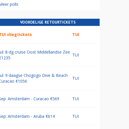
Meer polls
VOORDELIGE RETOURTICKETS
TUI vliegtickets
TUI
Jul: 8-dg cruise Oost Middellandse Zee
TUI
€1235
Jul: 9-daagse Chogogo Dive & Beach
TUI
Curacao €1056
Sep: Amsterdam - Curacao €569
TUI
Sep: Amsterdam - Aruba €614
TUI