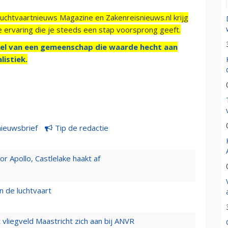
Luchtvaartnieuws Magazine en Zakenreisnieuws.nl krijg
e ervaring die je steeds een stap voorsprong geeft.
el van een gemeenschap die waarde hecht aan
listiek.
nieuwsbrief
Tip de redactie
 Apollo, Castlelake haakt af
n de luchtvaart
t vliegveld Maastricht zich aan bij ANVR