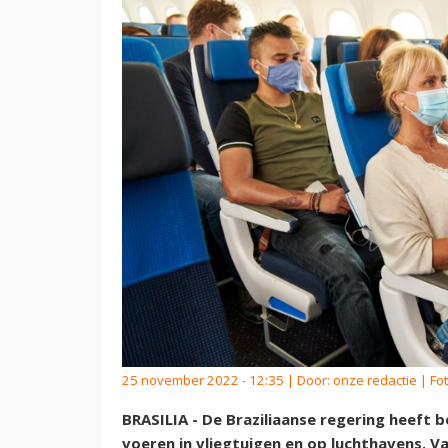
25 november 2022 - 12:35 | Door:
onze redactie
| Fo
BRASILIA - De Braziliaanse regering heeft
voeren in vliegtuigen en op luchthavens. 