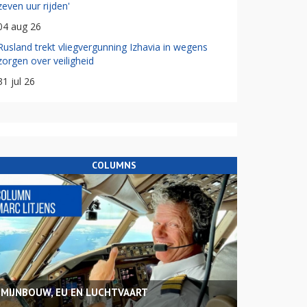
zeven uur rijden'
04 aug 26
Rusland trekt vliegvergunning Izhavia in wegens
zorgen over veiligheid
31 jul 26
COLUMNS
MIJNBOUW, EU EN LUCHTVAART