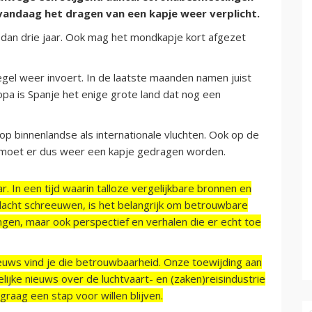
 vandaag het dragen van een kapje weer verplicht.
 dan drie jaar. Ook mag het mondkapje kort afgezet
regel weer invoert. In de laatste maanden namen juist
opa is Spanje het enige grote land dat nog een
p binnenlandse als internationale vluchten. Ook op de
o moet er dus weer een kapje gedragen worden.
r. In een tijd waarin talloze vergelijkbare bronnen en
acht schreeuwen, is het belangrijk om betrouwbare
ngen, maar ook perspectief en verhalen die er echt toe
ieuws vind je die betrouwbaarheid. Onze toewijding aan
ijke nieuws over de luchtvaart- en (zaken)reisindustrie
raag een stap voor willen blijven.