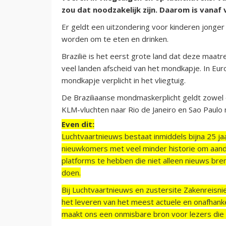
zou dat noodzakelijk zijn. Daarom is vanaf
Er geldt een uitzondering voor kinderen jonger
worden om te eten en drinken.
Brazilië is het eerst grote land dat deze maat
veel landen afscheid van het mondkapje. In Eur
mondkapje verplicht in het vliegtuig.
De Braziliaanse mondmaskerplicht geldt zowel o
KLM-vluchten naar Rio de Janeiro en Sao Paul
Even dit:
Luchtvaartnieuws bestaat inmiddels bijna 25 jaa
nieuwkomers met veel minder historie om aand
platforms te hebben die niet alleen nieuws bre
doen.
Bij Luchtvaartnieuws en zustersite Zakenreisn
het leveren van het meest actuele en onafhankel
maakt ons een onmisbare bron voor lezers die g