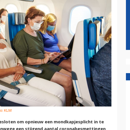
to: KLM
 besloten om opnieuw een mondkapjesplicht in te
Vanwege een stijgend aantal coronabesmettingen