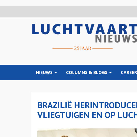
Overslaan
en
naar
de
inhoud
gaan
NIEUWS
COLUMNS & BLOGS
CAREER
BRAZILIË HERINTRODUCE
VLIEGTUIGEN EN OP LU