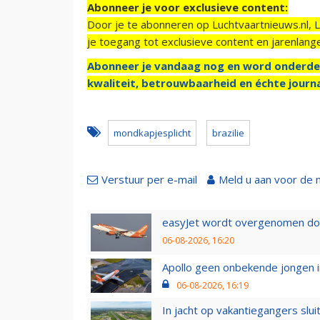
Abonneer je voor exclusieve content:
Door je te abonneren op Luchtvaartnieuws.nl, 
je toegang tot exclusieve content en jarenlang
Abonneer je vandaag nog en word onderde
kwaliteit, betrouwbaarheid en échte journa
mondkapjesplicht
brazilie
Verstuur per e-mail
Meld u aan voor de 
easyJet wordt overgenomen door
06-08-2026, 16:20
Apollo geen onbekende jongen i
06-08-2026, 16:19
In jacht op vakantiegangers slui