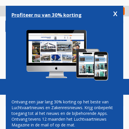
Overslaan
en
x
Digitaal Magazine
Registreer
Check in
naar
Profiteer nu van 30% korting
de
inhoud
gaan
Magazine
Podcasts
Vacatures
Toggl
naviga
Ontvang een jaar lang 30% korting op het beste van
Luchtvaartnieuws en Zakenreisnieuws. Krijg onbeperkt
toegang tot al het nieuws en de bijbehorende Apps.
'NOODLIJDENDE KLM-
Ontvang tevens 12 maanden het Luchtvaartnieuws
PARTNER GOL OVERWEEGT
Magazine in de mail of op de mat.