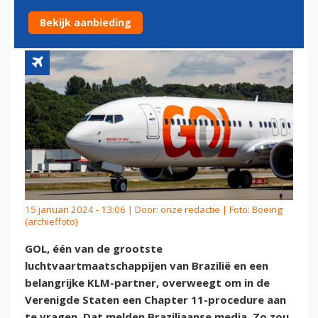
CHAPTER 11-PROCEDURE'
Bekijk aanbieding
15 januari 2024 - 13:06 | Door:
onze redactie
| Foto: Boeing
(archieffoto)
GOL, één van de grootste
luchtvaartmaatschappijen van Brazilië en een
belangrijke KLM-partner, overweegt om in de
Verenigde Staten een Chapter 11-procedure aan
te vragen. Dat melden Braziliaanse media. Zo zou