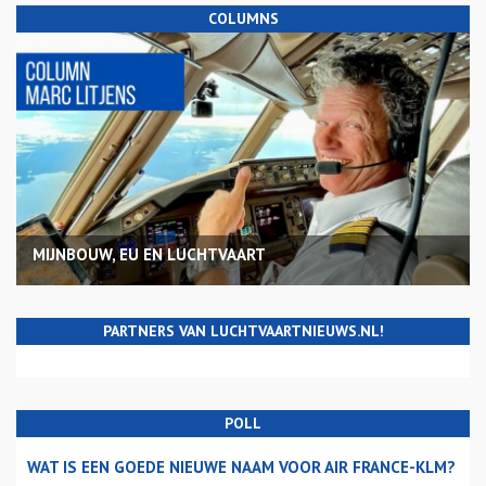
COLUMNS
MIJNBOUW, EU EN LUCHTVAART
PARTNERS VAN LUCHTVAARTNIEUWS.NL!
POLL
WAT IS EEN GOEDE NIEUWE NAAM VOOR AIR FRANCE-KLM?