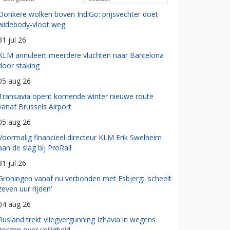
Donkere wolken boven IndiGo: prijsvechter doet
widebody-vloot weg
31 jul 26
KLM annuleert meerdere vluchten naar Barcelona
door staking
05 aug 26
Transavia opent komende winter nieuwe route
vanaf Brussels Airport
05 aug 26
Voormalig financieel directeur KLM Erik Swelheim
aan de slag bij ProRail
31 jul 26
Groningen vanaf nu verbonden met Esbjerg: 'scheelt
zeven uur rijden'
04 aug 26
Rusland trekt vliegvergunning Izhavia in wegens
zorgen over veiligheid