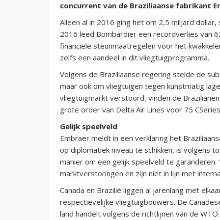
concurrent van de Braziliaanse fabrikant E
Alleen al in 2016 ging het om 2,5 miljard dollar,
2016 leed Bombardier een recordverlies van 62
financiële steunmaatregelen voor het kwakke
zelfs een aandeel in dit vliegtuigprogramma.
Volgens de Braziliaanse regering stelde de sub
maar ook om vliegtuigen tegen kunstmatig lag
vliegtuigmarkt verstoord, vinden de Braziliane
grote order van Delta Air Lines voor 75 CSeri
Gelijk speelveld
Embraer meldt in een verklaring het Braziliaan
op diplomatiek niveau te schikken, is volgens
manier om een gelijk speelveld te garanderen.
marktverstoringen en zijn niet in lijn met intern
Canada en Brazilië liggen al jarenlang met elkaa
respectievelijke vliegtuigbouwers. De Canadese
land handelt volgens de richtlijnen van de WTO.