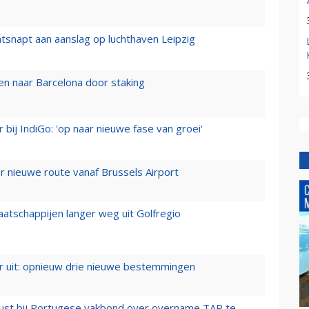
tsnapt aan aanslag op luchthaven Leipzig
n naar Barcelona door staking
 bij IndiGo: 'op naar nieuwe fase van groei'
 nieuwe route vanaf Brussels Airport
aatschappijen langer weg uit Golfregio
er uit: opnieuw drie nieuwe bestemmingen
rust bij Portugese vakbond over overname TAP te