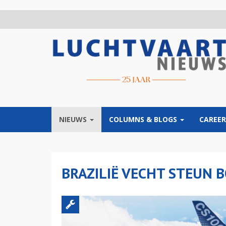
Overslaan
en
naar
de
inhoud
gaan
NIEUWS
COLUMNS & BLOGS
CAREER
BRAZILIË VECHT STEUN 