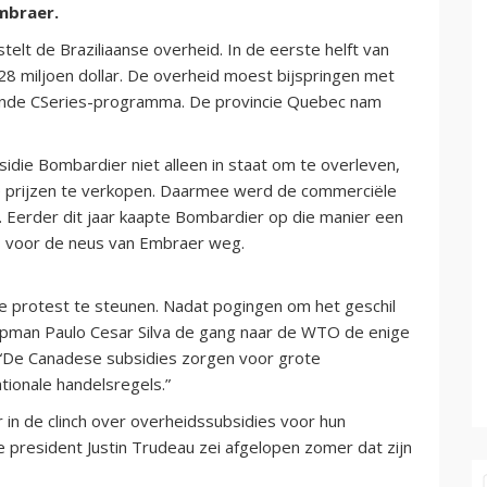
mbraer.
 stelt de Braziliaanse overheid. In de eerste helft van
8 miljoen dollar. De overheid moest bijspringen met
lende CSeries-programma. De provincie Quebec nam
sidie Bombardier niet alleen in staat om te overleven,
e prijzen te verkopen. Daarmee werd de commerciële
n. Eerder dit jaar kaapte Bombardier op die manier een
es voor de neus van Embraer weg.
se protest te steunen. Nadat pogingen om het geschil
 topman Paulo Cesar Silva de gang naar de WTO de enige
 “De Canadese subsidies zorgen voor grote
ationale handelsregels.”
r in de clinch over overheidssubsidies voor hun
 president Justin Trudeau zei afgelopen zomer dat zijn