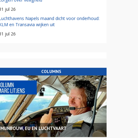
31 jul 26
Luchthavens Napels maand dicht voor onderhoud:
KLM en Transavia wijken uit
31 jul 26
COLUMNS
MIJNBOUW, EU EN LUCHTVAART