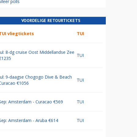
Meer polls
VOORDELIGE RETOURTICKETS
TUI vliegtickets
TUI
Jul: 8-dg cruise Oost Middellandse Zee
TUI
€1235
Jul: 9-daagse Chogogo Dive & Beach
TUI
Curacao €1056
Sep: Amsterdam - Curacao €569
TUI
Sep: Amsterdam - Aruba €614
TUI