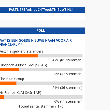
PARTNERS VAN LUCHTVAARTNIEUWS.NL!
POLL
WAT IS EEN GOEDE NIEUWE NAAM VOOR AIR
FRANCE-KLM?
Verzin alsjeblieft iets anders
47% (81 stemmen)
European Airlines Group (EAG)
24% (42 stemmen)
The Blue Group
21% (36 stemmen)
Air-France-KLM-SAS(-TAP)
6% (11 stemmen)
Totaal aantal stemmen: 170