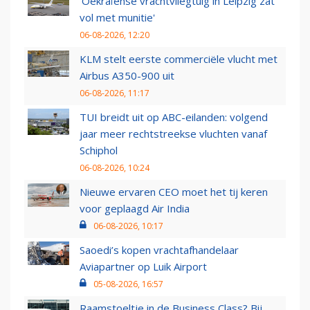
'Oekraïense vrachtvliegtuig in Leipzig zat
vol met munitie'
06-08-2026, 12:20
KLM stelt eerste commerciële vlucht met
Airbus A350-900 uit
06-08-2026, 11:17
TUI breidt uit op ABC-eilanden: volgend
jaar meer rechtstreekse vluchten vanaf
Schiphol
06-08-2026, 10:24
Nieuwe ervaren CEO moet het tij keren
voor geplaagd Air India
06-08-2026, 10:17
Saoedi’s kopen vrachtafhandelaar
Aviapartner op Luik Airport
05-08-2026, 16:57
Raamstoeltje in de Business Class? Bij