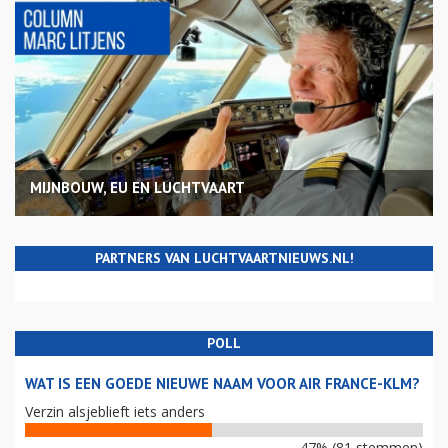
MIJNBOUW, EU EN LUCHTVAART
PARTNERS VAN LUCHTVAARTNIEUWS.NL!
POLL
WAT IS EEN GOEDE NIEUWE NAAM VOOR AIR FRANCE-KLM?
Verzin alsjeblieft iets anders
47% (81 stemmen)