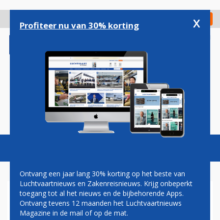
Overslaan
en
x
Digitaal Magazine
Registreer
Check in
naar
Profiteer nu van 30% korting
de
inhoud
gaan
Magazine
Podcasts
Vacatures
Toggl
naviga
Ontvang een jaar lang 30% korting op het beste van
Luchtvaartnieuws en Zakenreisnieuws. Krijg onbeperkt
toegang tot al het nieuws en de bijbehorende Apps.
BRAZILIË VECHT STEUN
Ontvang tevens 12 maanden het Luchtvaartnieuws
BOMBARDIER AAN BIJ WTO
Magazine in de mail of op de mat.