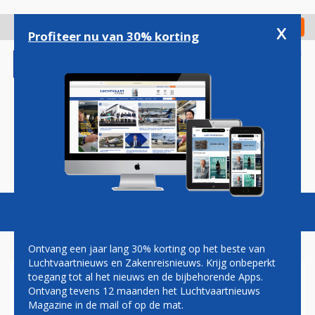
Overslaan
en
x
Digitaal Magazine
Registreer
Check in
naar
Profiteer nu van 30% korting
de
inhoud
gaan
Magazine
Podcasts
Vacatures
Toggl
naviga
Ontvang een jaar lang 30% korting op het beste van
Luchtvaartnieuws en Zakenreisnieuws. Krijg onbeperkt
toegang tot al het nieuws en de bijbehorende Apps.
BRAZILIË VECHT STEUN
Ontvang tevens 12 maanden het Luchtvaartnieuws
BOMBARDIER AAN BIJ WTO
Magazine in de mail of op de mat.