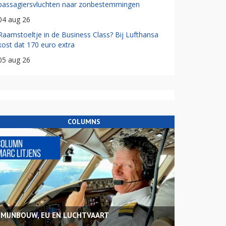
passagiersvluchten naar zonbestemmingen
04 aug 26
Raamstoeltje in de Business Class? Bij Lufthansa
kost dat 170 euro extra
05 aug 26
COLUMNS
MIJNBOUW, EU EN LUCHTVAART