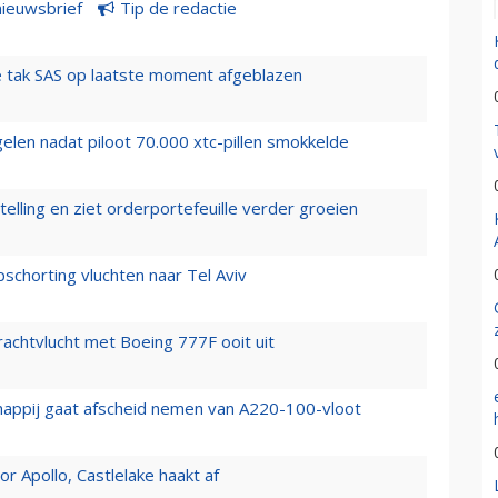
nieuwsbrief
Tip de redactie
 tak SAS op laatste moment afgeblazen
elen nadat piloot 70.000 xtc-pillen smokkelde
elling en ziet orderportefeuille verder groeien
chorting vluchten naar Tel Aviv
vrachtvlucht met Boeing 777F ooit uit
happij gaat afscheid nemen van A220-100-vloot
 Apollo, Castlelake haakt af