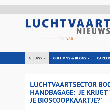
Overslaan
en
naar
de
inhoud
gaan
NIEUWS
COLUMNS & BLOGS
CAREER
LUCHTVAARTSECTOR BOO
HANDBAGAGE: 'JE KRIJGT
JE BIOSCOOPKAARTJE?'