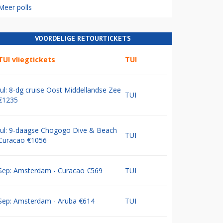
Meer polls
VOORDELIGE RETOURTICKETS
TUI vliegtickets
TUI
Jul: 8-dg cruise Oost Middellandse Zee
TUI
€1235
Jul: 9-daagse Chogogo Dive & Beach
TUI
Curacao €1056
Sep: Amsterdam - Curacao €569
TUI
Sep: Amsterdam - Aruba €614
TUI