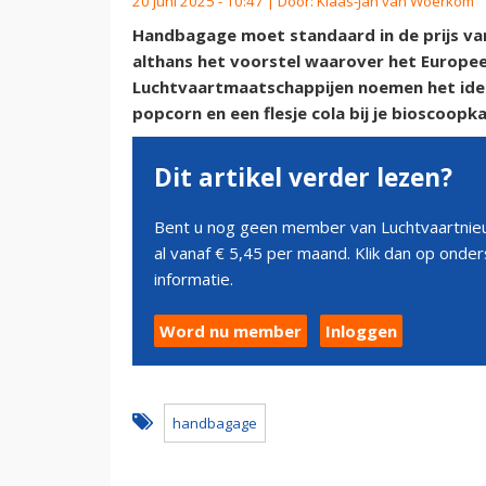
20 juni 2025 - 10:47 | Door:
Klaas-Jan van Woerkom
Handbagage moet standaard in de prijs va
althans het voorstel waarover het Europe
Luchtvaartmaatschappijen noemen het idee b
popcorn en een flesje cola bij je bioscoopka
Dit artikel verder lezen?
Bent u nog geen member van Luchtvaartnieu
al vanaf € 5,45 per maand. Klik dan op ond
informatie.
Word nu member
Inloggen
handbagage