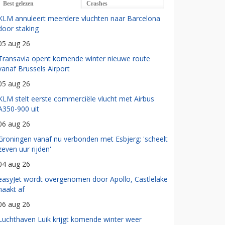
Best gelezen
Crashes
KLM annuleert meerdere vluchten naar Barcelona
door staking
05 aug 26
Transavia opent komende winter nieuwe route
vanaf Brussels Airport
05 aug 26
KLM stelt eerste commerciële vlucht met Airbus
A350-900 uit
06 aug 26
Groningen vanaf nu verbonden met Esbjerg: 'scheelt
zeven uur rijden'
04 aug 26
easyJet wordt overgenomen door Apollo, Castlelake
haakt af
06 aug 26
Luchthaven Luik krijgt komende winter weer