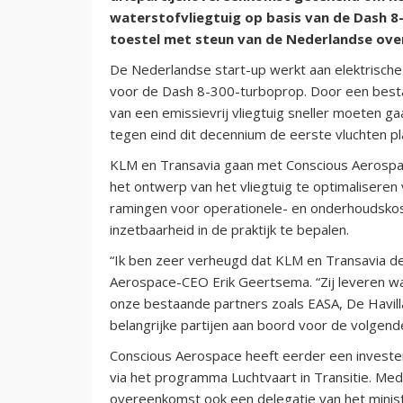
waterstofvliegtuig op basis van de Dash 
toestel met steun van de Nederlandse ove
De Nederlandse start-up werkt aan elektrische
voor de Dash 8-300-turboprop. Door een bestaa
van een emissievrij vliegtuig sneller moeten g
tegen eind dit decennium de eerste vluchten pl
KLM en Transavia gaan met Conscious Aerospace
het ontwerp van het vliegtuig te optimalisere
ramingen voor operationele- en onderhoudsko
inzetbaarheid in de praktijk te bepalen.
“Ik ben zeer verheugd dat KLM en Transavia 
Aerospace-CEO Erik Geertsema. “Zij leveren wa
onze bestaande partners zoals EASA, De Havill
belangrijke partijen aan boord voor de volgend
Conscious Aerospace heeft eerder een invester
via het programma Luchtvaart in Transitie. Me
overeenkomst ook een delegatie van het ministe