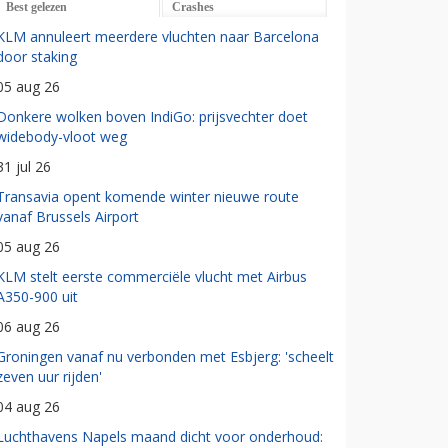
Best gelezen
Crashes
KLM annuleert meerdere vluchten naar Barcelona
door staking
05 aug 26
Donkere wolken boven IndiGo: prijsvechter doet
widebody-vloot weg
31 jul 26
Transavia opent komende winter nieuwe route
vanaf Brussels Airport
05 aug 26
KLM stelt eerste commerciële vlucht met Airbus
A350-900 uit
06 aug 26
Groningen vanaf nu verbonden met Esbjerg: 'scheelt
zeven uur rijden'
04 aug 26
Luchthavens Napels maand dicht voor onderhoud: