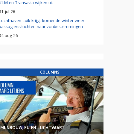
KLM en Transavia wijken uit
31 jul 26
Luchthaven Luik krijgt komende winter weer
passagiersvluchten naar zonbestemmingen
04 aug 26
COLUMNS
MIJNBOUW, EU EN LUCHTVAART