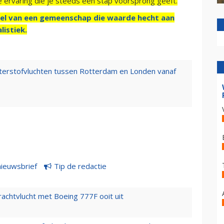
e ervaring die je steeds een stap voorsprong geeft.
el van een gemeenschap die waarde hecht aan
listiek.
aterstofvluchten tussen Rotterdam en Londen vanaf
nieuwsbrief
Tip de redactie
vrachtvlucht met Boeing 777F ooit uit