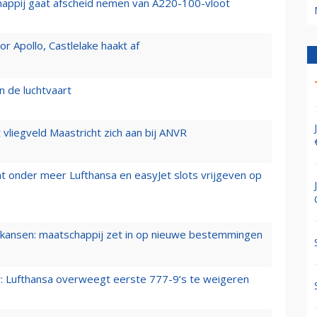
happij gaat afscheid nemen van A220-100-vloot
 Apollo, Castlelake haakt af
n de luchtvaart
t vliegveld Maastricht zich aan bij ANVR
t onder meer Lufthansa en easyJet slots vrijgeven op
ansen: maatschappij zet in op nieuwe bestemmingen
er: Lufthansa overweegt eerste 777-9’s te weigeren