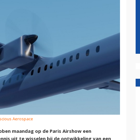
nscious Aerospace
bben maandag op de Paris Airshow een
is uit te wisselen bij de ontwikkeling van een