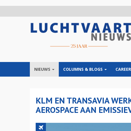
Overslaan
en
naar
de
inhoud
gaan
NIEUWS
COLUMNS & BLOGS
CAREER
KLM EN TRANSAVIA WER
AEROSPACE AAN EMISSIEV