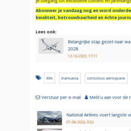
je toegang tot exclusieve content en jarenlang
Abonneer je vandaag nog en word onderde
kwaliteit, betrouwbaarheid en échte journa
Lees ook:
Belangrijke stap gezet naar w
2028
12-10-2023, 17:11
klm
transavia
conscious aerospace
Verstuur per e-mail
Meld u aan voor de 
National Airlines voert langste 
07-08-2026, 9:52