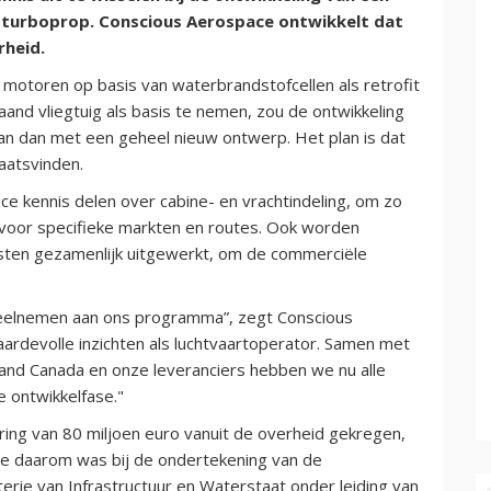
8-turboprop. Conscious Aerospace ontwikkelt dat
rheid.
 motoren op basis van waterbrandstofcellen als retrofit
nd vliegtuig als basis te nemen, zou de ontwikkeling
aan dan met een geheel nieuw ontwerp. Het plan is dat
aatsvinden.
 kennis delen over cabine- en vrachtindeling, om zo
n voor specifieke markten en routes. Ook worden
sten gezamenlijk uitgewerkt, om de commerciële
deelnemen aan ons programma”, zegt Conscious
ardevolle inzichten als luchtvaartoperator. Samen met
and Canada en onze leveranciers hebben we nu alle
e ontwikkelfase."
ing van 80 miljoen euro vanuit de overheid gekregen,
de daarom was bij de ondertekening van de
rie van Infrastructuur en Waterstaat onder leiding van