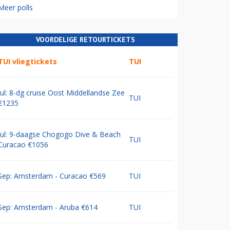
Meer polls
VOORDELIGE RETOURTICKETS
TUI vliegtickets
TUI
Jul: 8-dg cruise Oost Middellandse Zee
TUI
€1235
Jul: 9-daagse Chogogo Dive & Beach
TUI
Curacao €1056
Sep: Amsterdam - Curacao €569
TUI
Sep: Amsterdam - Aruba €614
TUI