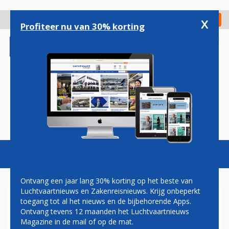
Overslaan
en
x
Digitaal Magazine
Registreer
Check in
naar
Profiteer nu van 30% korting
de
inhoud
gaan
Magazine
Podcasts
Vacatures
Toggl
naviga
Ontvang een jaar lang 30% korting op het beste van
Luchtvaartnieuws en Zakenreisnieuws. Krijg onbeperkt
toegang tot al het nieuws en de bijbehorende Apps.
BRIDGES AIR CARGO WORDT
Ontvang tevens 12 maanden het Luchtvaartnieuws
EERSTE GEBRUIKER VAN
Magazine in de mail of op de mat.