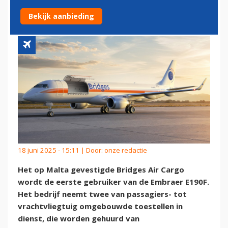
EMBRAER E190F
Bekijk aanbieding
18 juni 2025 - 15:11 | Door:
onze redactie
Het op Malta gevestigde Bridges Air Cargo
wordt de eerste gebruiker van de Embraer E190F.
Het bedrijf neemt twee van passagiers- tot
vrachtvliegtuig omgebouwde toestellen in
dienst, die worden gehuurd van