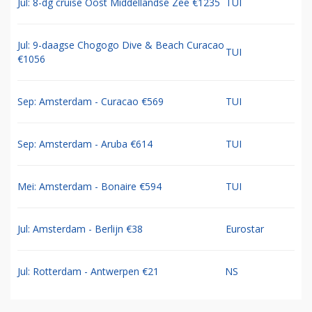
Jul: 8-dg cruise Oost Middellandse Zee €1235
TUI
Jul: 9-daagse Chogogo Dive & Beach Curacao
TUI
€1056
Sep: Amsterdam - Curacao €569
TUI
Sep: Amsterdam - Aruba €614
TUI
Mei: Amsterdam - Bonaire €594
TUI
Jul: Amsterdam - Berlijn €38
Eurostar
Jul: Rotterdam - Antwerpen €21
NS