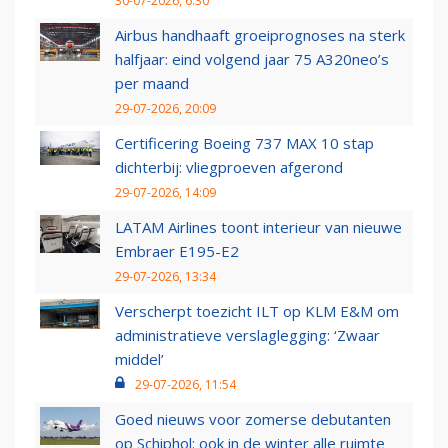
30-07-2026, 6:30
Airbus handhaaft groeiprognoses na sterk
halfjaar: eind volgend jaar 75 A320neo’s
per maand
29-07-2026, 20:09
Certificering Boeing 737 MAX 10 stap
dichterbij: vliegproeven afgerond
29-07-2026, 14:09
LATAM Airlines toont interieur van nieuwe
Embraer E195-E2
29-07-2026, 13:34
Verscherpt toezicht ILT op KLM E&M om
administratieve verslaglegging: ‘Zwaar
middel’
29-07-2026, 11:54
Goed nieuws voor zomerse debutanten
op Schiphol: ook in de winter alle ruimte