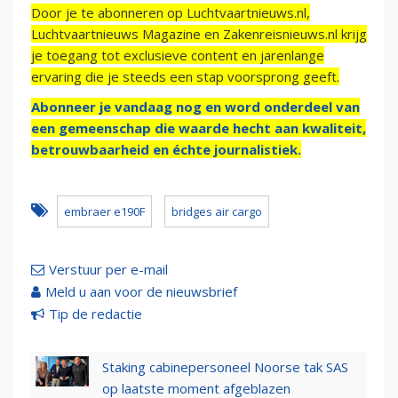
Door je te abonneren op Luchtvaartnieuws.nl,
Luchtvaartnieuws Magazine en Zakenreisnieuws.nl krijg
je toegang tot exclusieve content en jarenlange
ervaring die je steeds een stap voorsprong geeft.
Abonneer je vandaag nog en word onderdeel van
een gemeenschap die waarde hecht aan kwaliteit,
betrouwbaarheid en échte journalistiek.
embraer e190F
bridges air cargo
Verstuur per e-mail
Meld u aan voor de nieuwsbrief
Tip de redactie
Staking cabinepersoneel Noorse tak SAS
op laatste moment afgeblazen