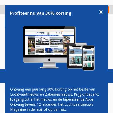
Overslaan
en
x
Digitaal Magazine
Registreer
Check in
naar
Profiteer nu van 30% korting
de
inhoud
gaan
Magazine
Podcasts
Vacatures
Toggl
naviga
Ontvang een jaar lang 30% korting op het beste van
Luchtvaartnieuws en Zakenreisnieuws. Krijg onbeperkt
toegang tot al het nieuws en de bijbehorende Apps.
BRIDGES AIR CARGO
Ontvang tevens 12 maanden het Luchtvaartnieuws
Magazine in de mail of op de mat.