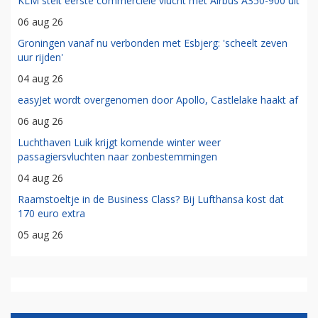
KLM stelt eerste commerciële vlucht met Airbus A350-900 uit
06 aug 26
Groningen vanaf nu verbonden met Esbjerg: 'scheelt zeven
uur rijden'
04 aug 26
easyJet wordt overgenomen door Apollo, Castlelake haakt af
06 aug 26
Luchthaven Luik krijgt komende winter weer
passagiersvluchten naar zonbestemmingen
04 aug 26
Raamstoeltje in de Business Class? Bij Lufthansa kost dat
170 euro extra
05 aug 26