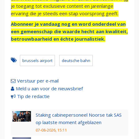
je toegang tot exclusieve content en jarenlange
ervaring die je steeds een stap voorsprong geeft.
Abonneer je vandaag nog en word onderdeel van
een gemeenschap die waarde hecht aan kwaliteit,
betrouwbaarheid en échte journalistiek.
brussels airport
deutsche bahn
Verstuur per e-mail
Meld u aan voor de nieuwsbrief
Tip de redactie
Staking cabinepersoneel Noorse tak SAS
op laatste moment afgeblazen
07-08-2026, 15:11