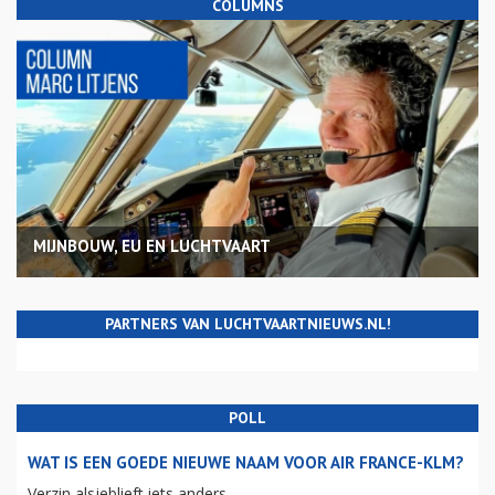
COLUMNS
MIJNBOUW, EU EN LUCHTVAART
PARTNERS VAN LUCHTVAARTNIEUWS.NL!
POLL
WAT IS EEN GOEDE NIEUWE NAAM VOOR AIR FRANCE-KLM?
Verzin alsjeblieft iets anders