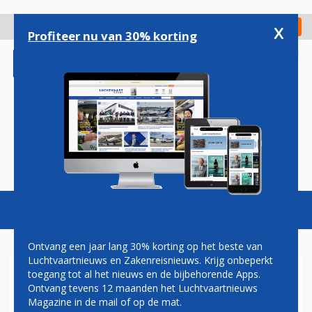
Overslaan
en
x
Digitaal Magazine
Registreer
Check in
naar
Profiteer nu van 30% korting
de
inhoud
gaan
Magazine
Podcasts
Vacatures
Toggl
naviga
Ontvang een jaar lang 30% korting op het beste van
Luchtvaartnieuws en Zakenreisnieuws. Krijg onbeperkt
toegang tot al het nieuws en de bijbehorende Apps.
BRUSSELS AIRPORT LIJKT
Ontvang tevens 12 maanden het Luchtvaartnieuws
EINDELIJK LANG GEWENSTE
Magazine in de mail of op de mat.