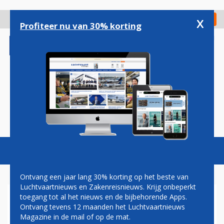
Overslaan
en
x
Digitaal Magazine
Registreer
Check in
naar
Profiteer nu van 30% korting
de
inhoud
gaan
Magazine
Podcasts
Vacatures
Toggl
naviga
Ontvang een jaar lang 30% korting op het beste van
Luchtvaartnieuws en Zakenreisnieuws. Krijg onbeperkt
toegang tot al het nieuws en de bijbehorende Apps.
MNG AIRLINES KIEST VOOR
Ontvang tevens 12 maanden het Luchtvaartnieuws
AIRBUS A350 FREIGHTER
Magazine in de mail of op de mat.