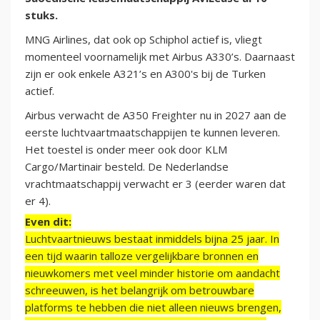
stuks.
MNG Airlines, dat ook op Schiphol actief is, vliegt
momenteel voornamelijk met Airbus A330’s. Daarnaast
zijn er ook enkele A321’s en A300's bij de Turken
actief.
Airbus verwacht de A350 Freighter nu in 2027 aan de
eerste luchtvaartmaatschappijen te kunnen leveren.
Het toestel is onder meer ook door KLM
Cargo/Martinair besteld. De Nederlandse
vrachtmaatschappij verwacht er 3 (eerder waren dat
er 4).
Even dit:
Luchtvaartnieuws bestaat inmiddels bijna 25 jaar. In
een tijd waarin talloze vergelijkbare bronnen en
nieuwkomers met veel minder historie om aandacht
schreeuwen, is het belangrijk om betrouwbare
platforms te hebben die niet alleen nieuws brengen,