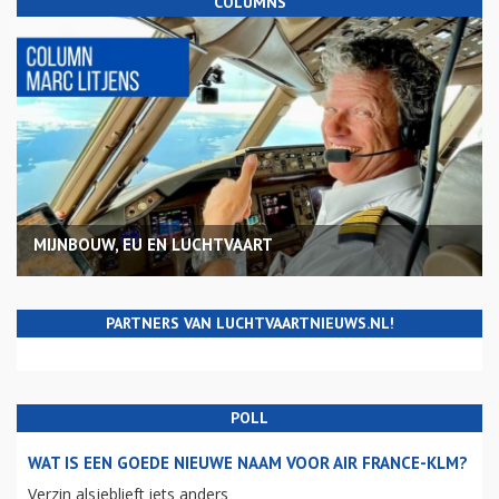
COLUMNS
MIJNBOUW, EU EN LUCHTVAART
PARTNERS VAN LUCHTVAARTNIEUWS.NL!
POLL
WAT IS EEN GOEDE NIEUWE NAAM VOOR AIR FRANCE-KLM?
Verzin alsjeblieft iets anders