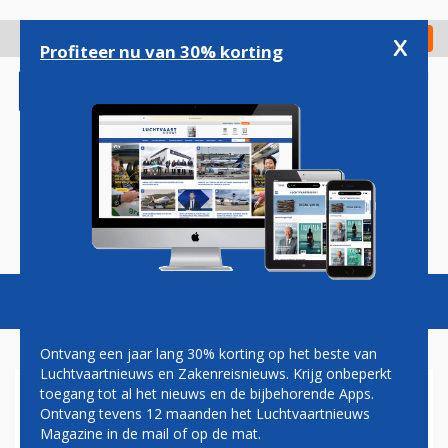
Overslaan
en
x
Digitaal Magazine
Registreer
Check in
naar
Profiteer nu van 30% korting
de
inhoud
gaan
Magazine
Podcasts
Vacatures
Toggl
naviga
Ontvang een jaar lang 30% korting op het beste van
Luchtvaartnieuws en Zakenreisnieuws. Krijg onbeperkt
toegang tot al het nieuws en de bijbehorende Apps.
SCHIPHOL IN VERVAL – HOE
Ontvang tevens 12 maanden het Luchtvaartnieuws
ZIJN WE HIER BELAND?
Magazine in de mail of op de mat.