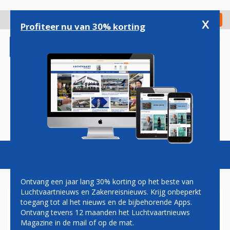
Overslaan
en
x
Digitaal Magazine
Registreer
Check in
naar
Profiteer nu van 30% korting
de
inhoud
gaan
Magazine
Podcasts
Vacatures
Toggl
naviga
Ontvang een jaar lang 30% korting op het beste van
Luchtvaartnieuws en Zakenreisnieuws. Krijg onbeperkt
toegang tot al het nieuws en de bijbehorende Apps.
RUSLAND GEEN PRIORITEIT
Ontvang tevens 12 maanden het Luchtvaartnieuws
MEER VOOR STAR ALLIANCE
Magazine in de mail of op de mat.