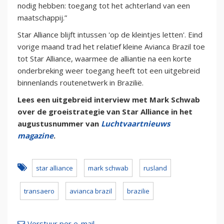
nodig hebben: toegang tot het achterland van een
maatschappij.”
Star Alliance blijft intussen 'op de kleintjes letten'. Eind
vorige maand trad het relatief kleine Avianca Brazil toe
tot Star Alliance, waarmee de alliantie na een korte
onderbreking weer toegang heeft tot een uitgebreid
binnenlands routenetwerk in Brazilië.
Lees een uitgebreid interview met Mark Schwab
over de groeistrategie van Star Alliance in het
augustusnummer van
Luchtvaartnieuws
magazine
.
star alliance
mark schwab
rusland
transaero
avianca brazil
brazilie
Verstuur per e-mail