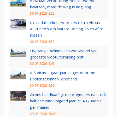
KLM laat verbetering zien in tweede
kwartaal, maar de weg is nog lang
30-07-2026, 8:22
Icelandair tekent voor zes extra Airbus
A320neo's om laatste Boeing 757's af te
lossen
30-07-2026, 6:52
US-Bangla Airlines aan vooravond van
grootste vlootuitbreiding ooit
30-07-2026, 6:45
AIS Airlines gaat jaar langer door met
lijndienst binnen Schotland
30-07-2026, 6:30
Airbus handhaaft groeiprognoses na sterk
halfjaar: eind volgend jaar 75 A320neo’s
per maand
29-07-2026, 20:09