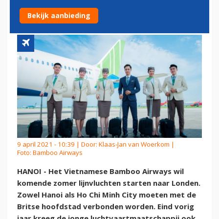
VIETNAM NAAR LONDEN
Bekijk aanbieding
9 april 2021 - 10:39 | Door:
Klaas-Jan van Woerkom
|
Foto: Bamboo Airways
HANOI - Het Vietnamese Bamboo Airways wil
komende zomer lijnvluchten starten naar Londen.
Zowel Hanoi als Ho Chi Minh City moeten met de
Britse hoofdstad verbonden worden. Eind vorig
jaar kreeg de jonge luchtvaartmaatschappij ook