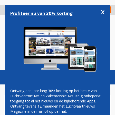
Overslaan
en
x
Digitaal Magazine
Registreer
Check in
naar
Profiteer nu van 30% korting
de
inhoud
gaan
Magazine
Podcasts
Vacatures
Toggl
naviga
Ontvang een jaar lang 30% korting op het beste van
Luchtvaartnieuws en Zakenreisnieuws. Krijg onbeperkt
toegang tot al het nieuws en de bijbehorende Apps.
BAMBOO AIRWAYS WIL
Ontvang tevens 12 maanden het Luchtvaartnieuws
KOMENDE ZOMER VAN
Magazine in de mail of op de mat.