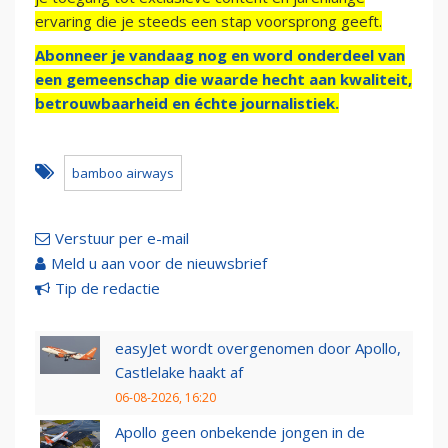
ervaring die je steeds een stap voorsprong geeft.
Abonneer je vandaag nog en word onderdeel van
een gemeenschap die waarde hecht aan kwaliteit,
betrouwbaarheid en échte journalistiek.
bamboo airways
Verstuur per e-mail
Meld u aan voor de nieuwsbrief
Tip de redactie
easyJet wordt overgenomen door Apollo,
Castlelake haakt af
06-08-2026, 16:20
Apollo geen onbekende jongen in de