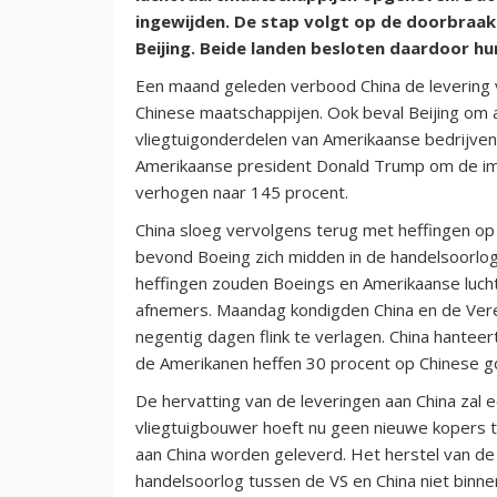
ingewijden. De stap volgt op de doorbraak
Beijing. Beide landen besloten daardoor hun
Een maand geleden verbood China de levering v
Chinese maatschappijen. Ook beval Beijing om 
vliegtuigonderdelen van Amerikaanse bedrijven
Amerikaanse president Donald Trump om de im
verhogen naar 145 procent.
China sloeg vervolgens terug met heffingen o
bevond Boeing zich midden in de handelsoorlo
heffingen zouden Boeings en Amerikaanse luch
afnemers. Maandag kondigden China en de Vere
negentig dagen flink te verlagen. China hanteer
de Amerikanen heffen 30 procent op Chinese g
De hervatting van de leveringen aan China zal 
vliegtuigbouwer hoeft nu geen nieuwe kopers te 
aan China worden geleverd. Het herstel van de 
handelsoorlog tussen de VS en China niet bin