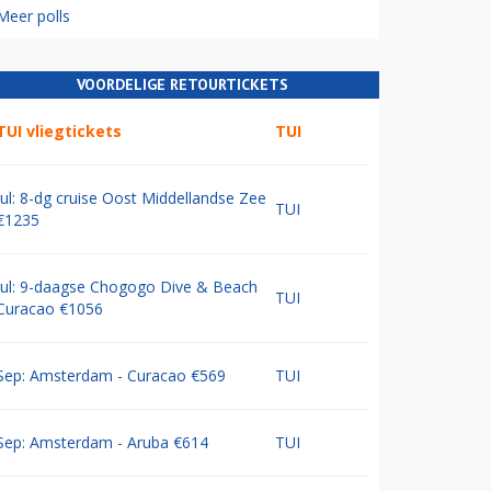
Meer polls
VOORDELIGE RETOURTICKETS
TUI vliegtickets
TUI
Jul: 8-dg cruise Oost Middellandse Zee
TUI
€1235
Jul: 9-daagse Chogogo Dive & Beach
TUI
Curacao €1056
Sep: Amsterdam - Curacao €569
TUI
Sep: Amsterdam - Aruba €614
TUI