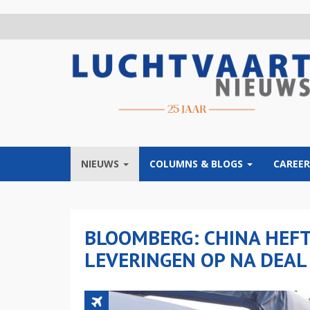
Overslaan
en
naar
de
inhoud
gaan
NIEUWS
COLUMNS & BLOGS
CAREER
BLOOMBERG: CHINA HEFT
LEVERINGEN OP NA DEAL