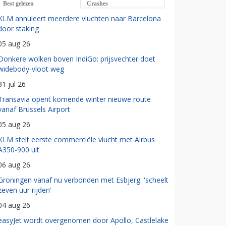
Best gelezen
Crashes
KLM annuleert meerdere vluchten naar Barcelona
door staking
05 aug 26
Donkere wolken boven IndiGo: prijsvechter doet
widebody-vloot weg
31 jul 26
Transavia opent komende winter nieuwe route
vanaf Brussels Airport
05 aug 26
KLM stelt eerste commerciële vlucht met Airbus
A350-900 uit
06 aug 26
Groningen vanaf nu verbonden met Esbjerg: 'scheelt
zeven uur rijden'
04 aug 26
easyJet wordt overgenomen door Apollo, Castlelake