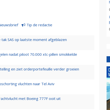
nieuwsbrief
Tip de redactie
 tak SAS op laatste moment afgeblazen
elen nadat piloot 70.000 xtc-pillen smokkelde
elling en ziet orderportefeuille verder groeien
chorting vluchten naar Tel Aviv
vrachtvlucht met Boeing 777F ooit uit