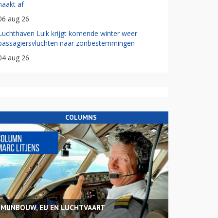
haakt af
06 aug 26
Luchthaven Luik krijgt komende winter weer
passagiersvluchten naar zonbestemmingen
04 aug 26
COLUMNS
MIJNBOUW, EU EN LUCHTVAART