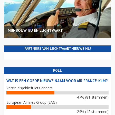
MIJNBOUW, EU EN LUCHTVAART
PARTNERS VAN LUCHTVAARTNIEUWS.NL!
POLL
WAT IS EEN GOEDE NIEUWE NAAM VOOR AIR FRANCE-KLM?
Verzin alsjeblieft iets anders
47% (81 stemmen)
European Airlines Group (EAG)
24% (42 stemmen)