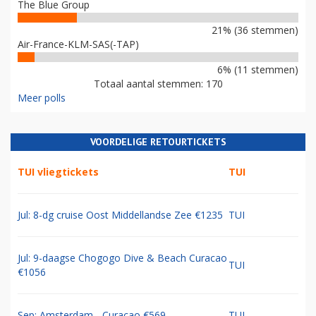
The Blue Group
21% (36 stemmen)
Air-France-KLM-SAS(-TAP)
6% (11 stemmen)
Totaal aantal stemmen: 170
Meer polls
VOORDELIGE RETOURTICKETS
TUI vliegtickets
TUI
Jul: 8-dg cruise Oost Middellandse Zee €1235
TUI
Jul: 9-daagse Chogogo Dive & Beach Curacao
TUI
€1056
Sep: Amsterdam - Curacao €569
TUI