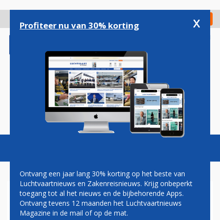
Overslaan
en
x
Digitaal Magazine
Registreer
Check in
naar
Profiteer nu van 30% korting
de
inhoud
gaan
Magazine
Podcasts
Vacatures
Toggl
naviga
Ontvang een jaar lang 30% korting op het beste van
Luchtvaartnieuws en Zakenreisnieuws. Krijg onbeperkt
toegang tot al het nieuws en de bijbehorende Apps.
BOEING 737 NEERGESTORT
Ontvang tevens 12 maanden het Luchtvaartnieuws
BIJ WOONCOMPLEX IN
Magazine in de mail of op de mat.