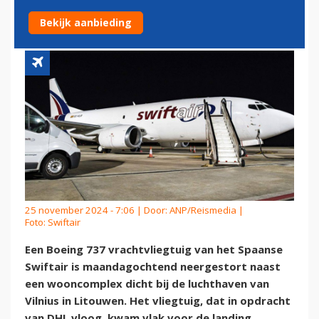
LITOUWEN
Bekijk aanbieding
25 november 2024 - 7:06 | Door:
ANP/Reismedia
|
Foto: Swiftair
Een Boeing 737 vrachtvliegtuig van het Spaanse
Swiftair is maandagochtend neergestort naast
een wooncomplex dicht bij de luchthaven van
Vilnius in Litouwen. Het vliegtuig, dat in opdracht
van DHL vloog, kwam vlak voor de landing