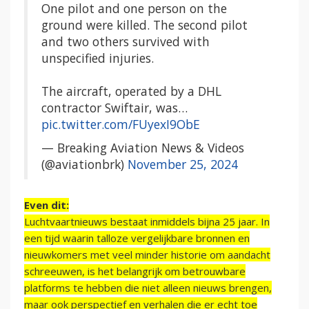
One pilot and one person on the
ground were killed. The second pilot
and two others survived with
unspecified injuries.
The aircraft, operated by a DHL
contractor Swiftair, was…
pic.twitter.com/FUyexI9ObE
— Breaking Aviation News & Videos
(@aviationbrk)
November 25, 2024
Even dit:
Luchtvaartnieuws bestaat inmiddels bijna 25 jaar. In
een tijd waarin talloze vergelijkbare bronnen en
nieuwkomers met veel minder historie om aandacht
schreeuwen, is het belangrijk om betrouwbare
platforms te hebben die niet alleen nieuws brengen,
maar ook perspectief en verhalen die er echt toe