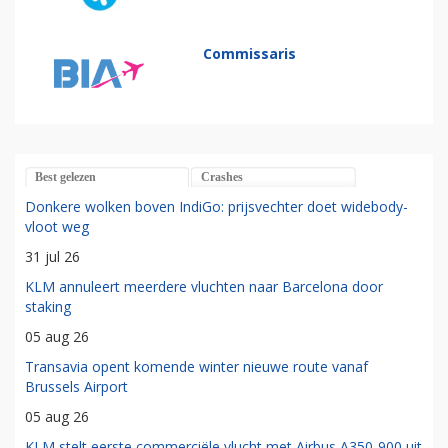
Commissaris
Best gelezen
Crashes
Donkere wolken boven IndiGo: prijsvechter doet widebody-
vloot weg
31 jul 26
KLM annuleert meerdere vluchten naar Barcelona door
staking
05 aug 26
Transavia opent komende winter nieuwe route vanaf
Brussels Airport
05 aug 26
KLM stelt eerste commerciële vlucht met Airbus A350-900 uit