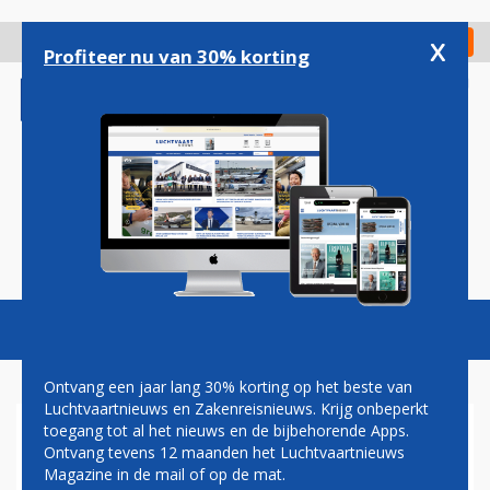
Overslaan
en
x
Digitaal Magazine
Registreer
Check in
naar
Profiteer nu van 30% korting
de
inhoud
gaan
Magazine
Podcasts
Vacatures
Toggl
naviga
Ontvang een jaar lang 30% korting op het beste van
Luchtvaartnieuws en Zakenreisnieuws. Krijg onbeperkt
toegang tot al het nieuws en de bijbehorende Apps.
BOEING 767 VAN DELTA
Ontvang tevens 12 maanden het Luchtvaartnieuws
AIRLINES MAAKT
Magazine in de mail of op de mat.