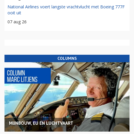
National Airlines voert langste vrachtvlucht met Boeing 777F
ooit uit
07 aug 26
COLUMNS
MIJNBOUW, EU EN LUCHTVAART