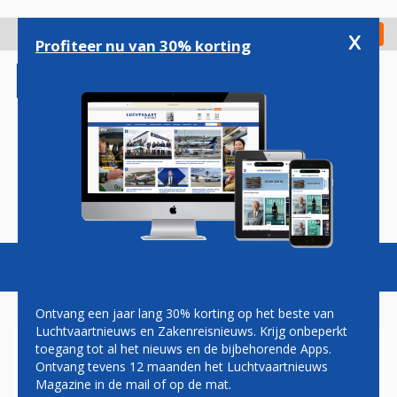
Overslaan
en
x
Digitaal Magazine
Registreer
Check in
naar
Profiteer nu van 30% korting
de
inhoud
gaan
Magazine
Podcasts
Vacatures
Toggl
naviga
Ontvang een jaar lang 30% korting op het beste van
Luchtvaartnieuws en Zakenreisnieuws. Krijg onbeperkt
toegang tot al het nieuws en de bijbehorende Apps.
BOEING LEVERT EERSTE 787-
Ontvang tevens 12 maanden het Luchtvaartnieuws
10 AAN VIETNAM AIRLINES
Magazine in de mail of op de mat.