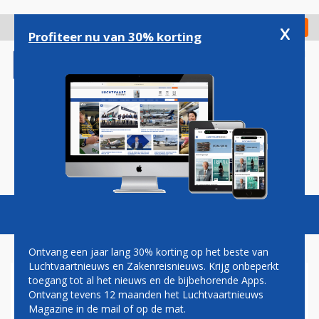
Overslaan
en
x
Digitaal Magazine
Registreer
Check in
naar
Profiteer nu van 30% korting
de
inhoud
gaan
Magazine
Podcasts
Vacatures
Toggl
naviga
Ontvang een jaar lang 30% korting op het beste van
Luchtvaartnieuws en Zakenreisnieuws. Krijg onbeperkt
toegang tot al het nieuws en de bijbehorende Apps.
BRANSON WIL AMERIKAANSE
Ontvang tevens 12 maanden het Luchtvaartnieuws
LOW-COST AIRLINE
Magazine in de mail of op de mat.