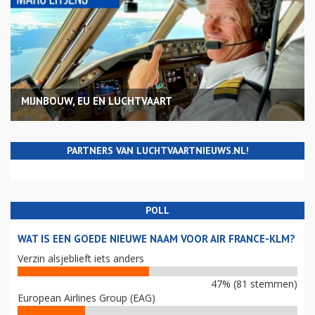
MIJNBOUW, EU EN LUCHTVAART
PARTNERS VAN LUCHTVAARTNIEUWS.NL!
POLL
WAT IS EEN GOEDE NIEUWE NAAM VOOR AIR FRANCE-KLM?
Verzin alsjeblieft iets anders
47% (81 stemmen)
European Airlines Group (EAG)