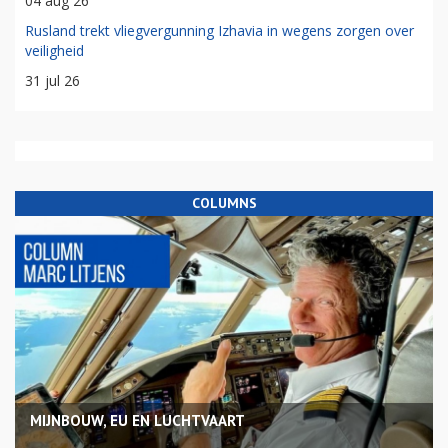
04 aug 26
Rusland trekt vliegvergunning Izhavia in wegens zorgen over
veiligheid
31 jul 26
COLUMNS
MIJNBOUW, EU EN LUCHTVAART