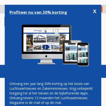
Overslaan
en
x
Digitaal Magazine
Registreer
Check in
naar
Profiteer nu van 30% korting
de
inhoud
gaan
Magazine
Podcasts
Vacatures
Toggl
naviga
Ontvang een jaar lang 30% korting op het beste van
Luchtvaartnieuws en Zakenreisnieuws. Krijg onbeperkt
toegang tot al het nieuws en de bijbehorende Apps.
BRANSON WIL AMERIKAANSE
Ontvang tevens 12 maanden het Luchtvaartnieuws
LOW-COST AIRLINE
Magazine in de mail of op de mat.