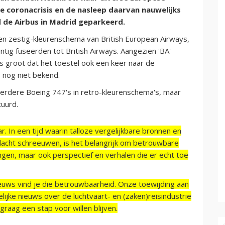
e coronacrisis en de nasleep daarvan nauwelijks
d de Airbus in Madrid geparkeerd.
ren zestig-kleurenschema van British European Airways,
ntig fuseerden tot British Airways. Aangezien 'BA'
ns groot dat het toestel ook een keer naar de
 nog niet bekend.
erdere Boeing 747's in retro-kleurenschema's, maar
tuurd.
r. In een tijd waarin talloze vergelijkbare bronnen en
acht schreeuwen, is het belangrijk om betrouwbare
ngen, maar ook perspectief en verhalen die er echt toe
ieuws vind je die betrouwbaarheid. Onze toewijding aan
ijke nieuws over de luchtvaart- en (zaken)reisindustrie
raag een stap voor willen blijven.