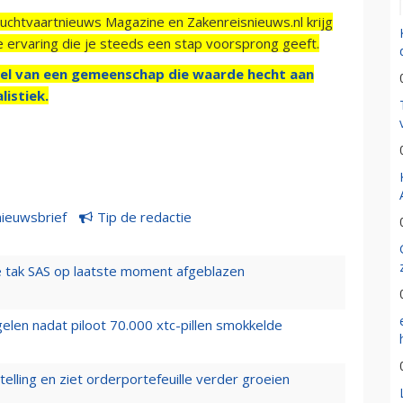
Luchtvaartnieuws Magazine en Zakenreisnieuws.nl krijg
e ervaring die je steeds een stap voorsprong geeft.
el van een gemeenschap die waarde hecht aan
listiek.
nieuwsbrief
Tip de redactie
 tak SAS op laatste moment afgeblazen
elen nadat piloot 70.000 xtc-pillen smokkelde
elling en ziet orderportefeuille verder groeien