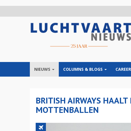
Overslaan
en
naar
de
inhoud
gaan
NIEUWS
COLUMNS & BLOGS
CAREER
BRITISH AIRWAYS HAALT
MOTTENBALLEN