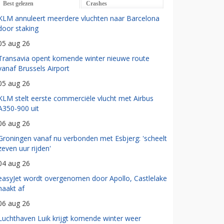
Best gelezen
Crashes
KLM annuleert meerdere vluchten naar Barcelona
door staking
05 aug 26
Transavia opent komende winter nieuwe route
vanaf Brussels Airport
05 aug 26
KLM stelt eerste commerciële vlucht met Airbus
A350-900 uit
06 aug 26
Groningen vanaf nu verbonden met Esbjerg: 'scheelt
zeven uur rijden'
04 aug 26
easyJet wordt overgenomen door Apollo, Castlelake
haakt af
06 aug 26
Luchthaven Luik krijgt komende winter weer