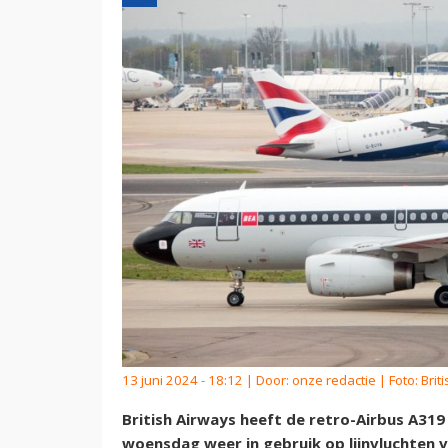
13 juni 2024 - 18:12 | Door:
onze redactie
| Foto: Brit
British Airways heeft de retro-Airbus A319 
woensdag weer in gebruik op lijnvluchten