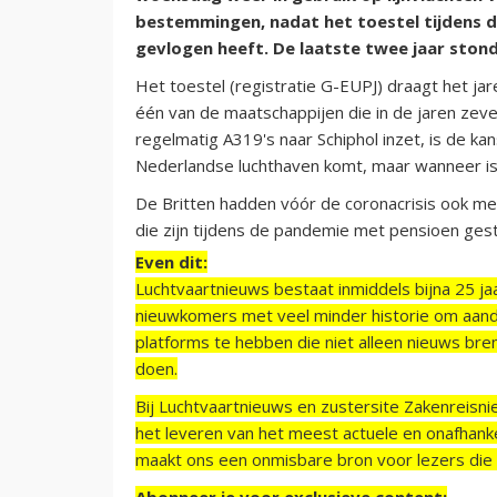
bestemmingen, nadat het toestel tijdens d
gevlogen heeft. De laatste twee jaar ston
Het toestel (registratie G-EUPJ) draagt het ja
één van de maatschappijen die in de jaren zeve
regelmatig A319's naar Schiphol inzet, is de ka
Nederlandse luchthaven komt, maar wanneer is
De Britten hadden vóór de coronacrisis ook me
die zijn tijdens de pandemie met pensioen ges
Even dit:
Luchtvaartnieuws bestaat inmiddels bijna 25 jaa
nieuwkomers met veel minder historie om aand
platforms te hebben die niet alleen nieuws bre
doen.
Bij Luchtvaartnieuws en zustersite Zakenreisn
het leveren van het meest actuele en onafhankel
maakt ons een onmisbare bron voor lezers die g
Abonneer je voor exclusieve content: