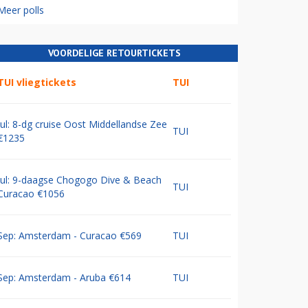
Meer polls
VOORDELIGE RETOURTICKETS
TUI vliegtickets
TUI
Jul: 8-dg cruise Oost Middellandse Zee
TUI
€1235
Jul: 9-daagse Chogogo Dive & Beach
TUI
Curacao €1056
Sep: Amsterdam - Curacao €569
TUI
Sep: Amsterdam - Aruba €614
TUI