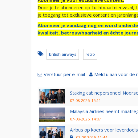
Door je te abonneren op Luchtvaartnieuws.nl, 
je toegang tot exclusieve content en jarenlang
Abonneer je vandaag nog en word onderde
kwaliteit, betrouwbaarheid en échte journa
british airways
retro
Verstuur per e-mail
Meld u aan voor de 
Staking cabinepersoneel Noorse
07-08-2026, 15:11
Malaysia Airlines neemt maatreg
07-08-2026, 14:07
Airbus op koers voor leverdoelst
07-08-2026, 11:44