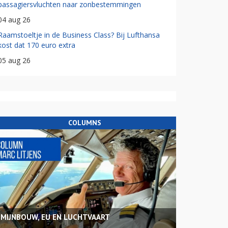
passagiersvluchten naar zonbestemmingen
04 aug 26
Raamstoeltje in de Business Class? Bij Lufthansa
kost dat 170 euro extra
05 aug 26
COLUMNS
MIJNBOUW, EU EN LUCHTVAART