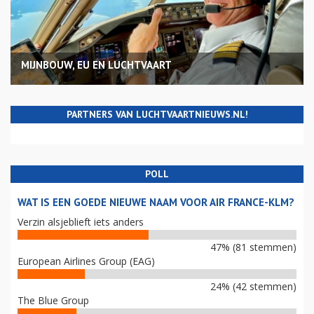
MIJNBOUW, EU EN LUCHTVAART
PARTNERS VAN LUCHTVAARTNIEUWS.NL!
POLL
WAT IS EEN GOEDE NIEUWE NAAM VOOR AIR FRANCE-KLM?
Verzin alsjeblieft iets anders
47% (81 stemmen)
European Airlines Group (EAG)
24% (42 stemmen)
The Blue Group