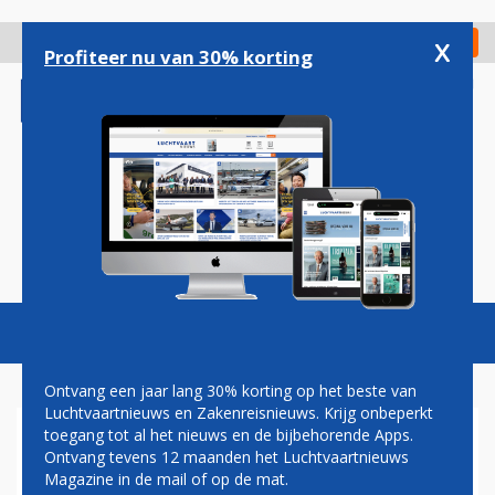
Overslaan
en
x
Digitaal Magazine
Registreer
Check in
naar
Profiteer nu van 30% korting
de
inhoud
gaan
Magazine
Podcasts
Vacatures
Toggl
naviga
Ontvang een jaar lang 30% korting op het beste van
Luchtvaartnieuws en Zakenreisnieuws. Krijg onbeperkt
toegang tot al het nieuws en de bijbehorende Apps.
BRITISH AIRWAYS KEERT
Ontvang tevens 12 maanden het Luchtvaartnieuws
TERUG NAAR THAILAND EN
Magazine in de mail of op de mat.