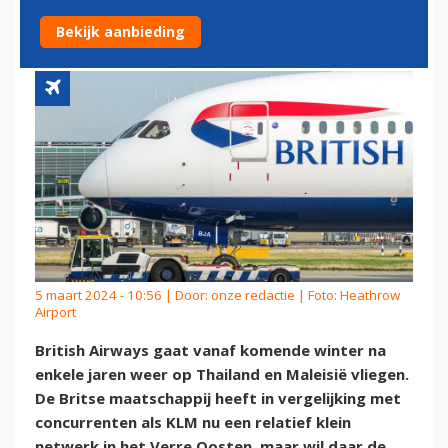
MALEISIË
Bekijk aanbieding
5 maart 2024 - 10:56 | Door:
onze redactie
| Foto: Heathrow
Airport
British Airways gaat vanaf komende winter na
enkele jaren weer op Thailand en Maleisië vliegen.
De Britse maatschappij heeft in vergelijking met
concurrenten als KLM nu een relatief klein
netwerk in het Verre Oosten, maar wil daar de