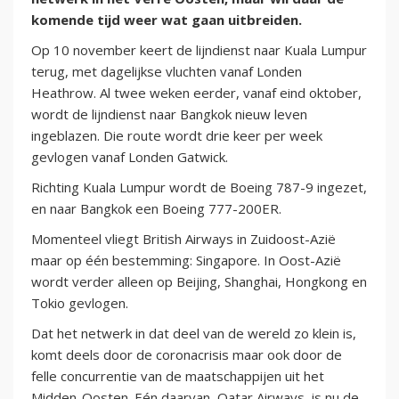
komende tijd weer wat gaan uitbreiden.
Op 10 november keert de lijndienst naar Kuala Lumpur
terug, met dagelijkse vluchten vanaf Londen
Heathrow. Al twee weken eerder, vanaf eind oktober,
wordt de lijndienst naar Bangkok nieuw leven
ingeblazen. Die route wordt drie keer per week
gevlogen vanaf Londen Gatwick.
Richting Kuala Lumpur wordt de Boeing 787-9 ingezet,
en naar Bangkok een Boeing 777-200ER.
Momenteel vliegt British Airways in Zuidoost-Azië
maar op één bestemming: Singapore. In Oost-Azië
wordt verder alleen op Beijing, Shanghai, Hongkong en
Tokio gevlogen.
Dat het netwerk in dat deel van de wereld zo klein is,
komt deels door de coronacrisis maar ook door de
felle concurrentie van de maatschappijen uit het
Midden-Oosten. Eén daarvan, Qatar Airways, is nu de