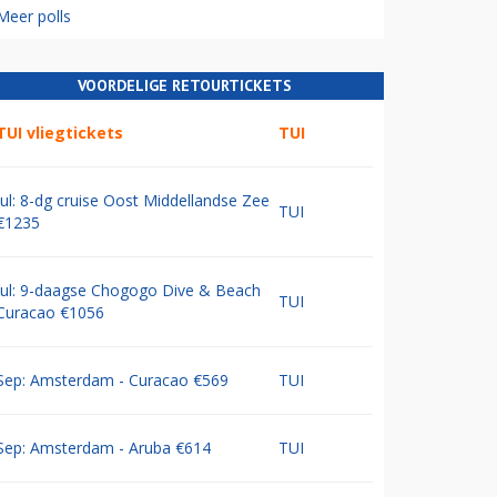
Meer polls
VOORDELIGE RETOURTICKETS
TUI vliegtickets
TUI
Jul: 8-dg cruise Oost Middellandse Zee
TUI
€1235
Jul: 9-daagse Chogogo Dive & Beach
TUI
Curacao €1056
Sep: Amsterdam - Curacao €569
TUI
Sep: Amsterdam - Aruba €614
TUI