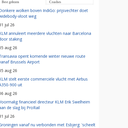
Best gelezen
Crashes
Donkere wolken boven IndiGo: prijsvechter doet
widebody-vloot weg
31 jul 26
KLM annuleert meerdere vluchten naar Barcelona
door staking
05 aug 26
Transavia opent komende winter nieuwe route
vanaf Brussels Airport
05 aug 26
KLM stelt eerste commerciële vlucht met Airbus
A350-900 uit
06 aug 26
Voormalig financieel directeur KLM Erik Swelheim
aan de slag bij ProRail
31 jul 26
Groningen vanaf nu verbonden met Esbjerg: 'scheelt