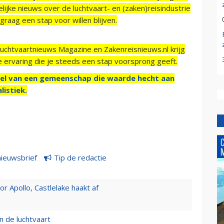
ijke nieuws over de luchtvaart- en (zaken)reisindustrie
raag een stap voor willen blijven.
Luchtvaartnieuws Magazine en Zakenreisnieuws.nl krijg
e ervaring die je steeds een stap voorsprong geeft.
el van een gemeenschap die waarde hecht aan
listiek.
nieuwsbrief
Tip de redactie
 Apollo, Castlelake haakt af
n de luchtvaart