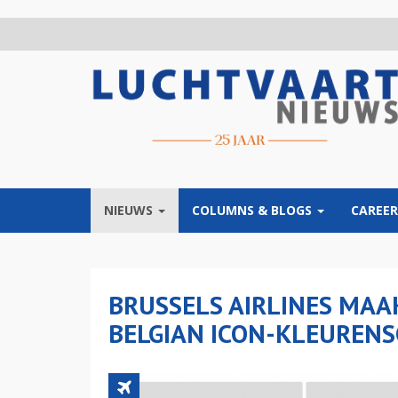
Overslaan
en
naar
de
inhoud
gaan
NIEUWS
COLUMNS & BLOGS
CAREER
BRUSSELS AIRLINES MAA
BELGIAN ICON-KLEUREN