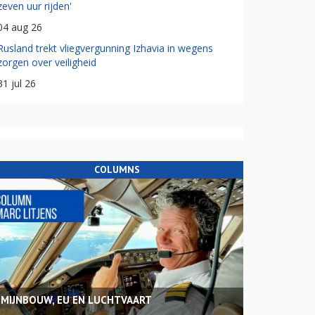
zeven uur rijden'
04 aug 26
Rusland trekt vliegvergunning Izhavia in wegens
zorgen over veiligheid
31 jul 26
COLUMNS
MIJNBOUW, EU EN LUCHTVAART