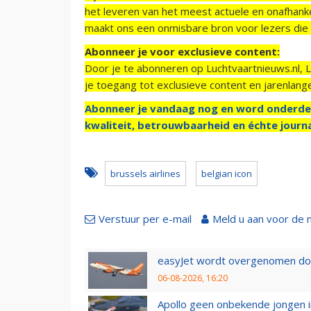
het leveren van het meest actuele en onafhankel
maakt ons een onmisbare bron voor lezers die g
Abonneer je voor exclusieve content:
Door je te abonneren op Luchtvaartnieuws.nl, 
je toegang tot exclusieve content en jarenlang
Abonneer je vandaag nog en word onderde
kwaliteit, betrouwbaarheid en échte journa
brussels airlines
belgian icon
Verstuur per e-mail
Meld u aan voor de 
easyJet wordt overgenomen door
06-08-2026, 16:20
Apollo geen onbekende jongen i