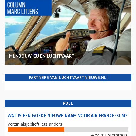
MIJNBOUW, EU EN LUCHTVAART
PARTNERS VAN LUCHTVAARTNIEUWS.NL!
POLL
WAT IS EEN GOEDE NIEUWE NAAM VOOR AIR FRANCE-KLM?
Verzin alsjeblieft iets anders
47% (81 stemmen)