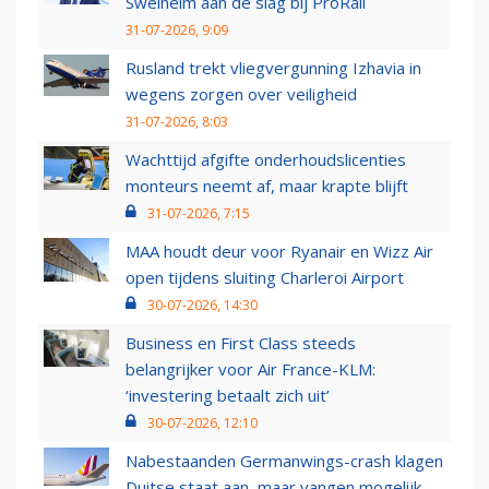
Swelheim aan de slag bij ProRail
31-07-2026, 9:09
Rusland trekt vliegvergunning Izhavia in
wegens zorgen over veiligheid
31-07-2026, 8:03
Wachttijd afgifte onderhoudslicenties
monteurs neemt af, maar krapte blijft
31-07-2026, 7:15
MAA houdt deur voor Ryanair en Wizz Air
open tijdens sluiting Charleroi Airport
30-07-2026, 14:30
Business en First Class steeds
belangrijker voor Air France-KLM:
‘investering betaalt zich uit’
30-07-2026, 12:10
Nabestaanden Germanwings-crash klagen
Duitse staat aan, maar vangen mogelijk