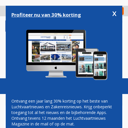
Overslaan
en
x
Digitaal Magazine
Registreer
Check in
naar
Profiteer nu van 30% korting
de
inhoud
gaan
Magazine
Podcasts
Vacatures
Toggl
naviga
Ontvang een jaar lang 30% korting op het beste van
Luchtvaartnieuws en Zakenreisnieuws. Krijg onbeperkt
toegang tot al het nieuws en de bijbehorende Apps.
CABINEBEMANNING
Ontvang tevens 12 maanden het Luchtvaartnieuws
AMERICAN AIRLINES GEEFT
Magazine in de mail of op de mat.