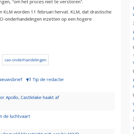
ngen, "om het proces niet te verstoren".
 KLM worden 11 februari hervat. KLM, dat drastische
CAO-onderhandelingen inzetten op een hogere
cao-onderhandelingen
nieuwsbrief
Tip de redactie
 Apollo, Castlelake haakt af
n de luchtvaart
t vliegveld Maastricht zich aan bij ANVR