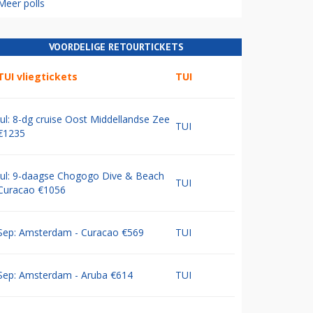
Meer polls
VOORDELIGE RETOURTICKETS
TUI vliegtickets
TUI
Jul: 8-dg cruise Oost Middellandse Zee
TUI
€1235
Jul: 9-daagse Chogogo Dive & Beach
TUI
Curacao €1056
Sep: Amsterdam - Curacao €569
TUI
Sep: Amsterdam - Aruba €614
TUI