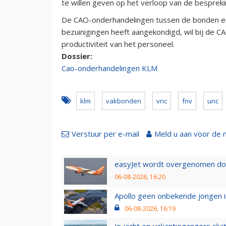
te willen geven op het verloop van de bespreki
De CAO-onderhandelingen tussen de bonden en
bezuinigingen heeft aangekondigd, wil bij de 
productiviteit van het personeel.
Dossier:
Cao-onderhandelingen KLM
klm
vakbonden
vnc
fnv
unc
Verstuur per e-mail
Meld u aan voor de 
easyJet wordt overgenomen door
06-08-2026, 16:20
Apollo geen onbekende jongen i
06-08-2026, 16:19
In jacht op vakantiegangers slui