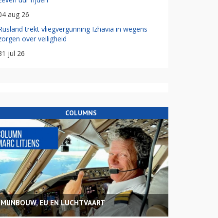
04 aug 26
Rusland trekt vliegvergunning Izhavia in wegens
zorgen over veiligheid
31 jul 26
COLUMNS
MIJNBOUW, EU EN LUCHTVAART