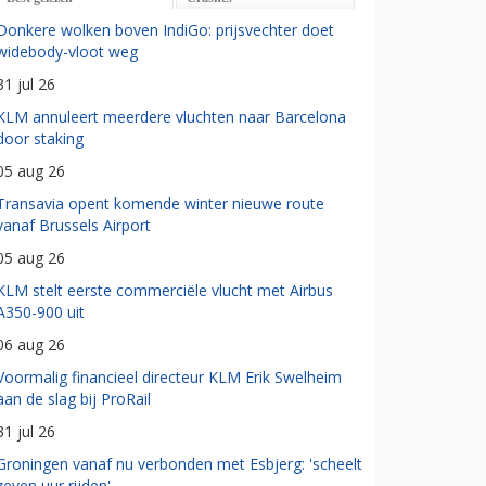
Donkere wolken boven IndiGo: prijsvechter doet
widebody-vloot weg
31 jul 26
KLM annuleert meerdere vluchten naar Barcelona
door staking
05 aug 26
Transavia opent komende winter nieuwe route
vanaf Brussels Airport
05 aug 26
KLM stelt eerste commerciële vlucht met Airbus
A350-900 uit
06 aug 26
Voormalig financieel directeur KLM Erik Swelheim
aan de slag bij ProRail
31 jul 26
Groningen vanaf nu verbonden met Esbjerg: 'scheelt
zeven uur rijden'