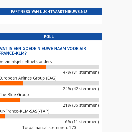
PARTNERS VAN LUCHTVAARTNIEUWS.NL!
POLL
WAT IS EEN GOEDE NIEUWE NAAM VOOR AIR
FRANCE-KLM?
Verzin alsjeblieft iets anders
47% (81 stemmen)
European Airlines Group (EAG)
24% (42 stemmen)
The Blue Group
21% (36 stemmen)
Air-France-KLM-SAS(-TAP)
6% (11 stemmen)
Totaal aantal stemmen: 170