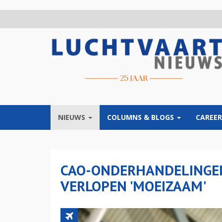
Overslaan
en
naar
de
inhoud
gaan
NIEUWS
COLUMNS & BLOGS
CAREER
CAO-ONDERHANDELINGE
VERLOPEN 'MOEIZAAM'