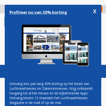
Overslaan
en
x
Digitaal Magazine
Registreer
Check in
naar
Profiteer nu van 30% korting
de
inhoud
gaan
Magazine
Podcasts
Vacatures
Toggl
naviga
Ontvang een jaar lang 30% korting op het beste van
Luchtvaartnieuws en Zakenreisnieuws. Krijg onbeperkt
toegang tot al het nieuws en de bijbehorende Apps.
CHINA AIRLINES BREIDT
Ontvang tevens 12 maanden het Luchtvaartnieuws
EUROPESE NETWERK UIT MET
Magazine in de mail of op de mat.