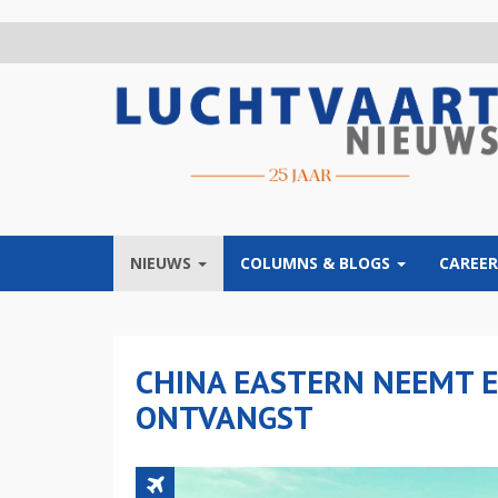
Overslaan
en
naar
de
inhoud
gaan
NIEUWS
COLUMNS & BLOGS
CAREER
CHINA EASTERN NEEMT E
ONTVANGST