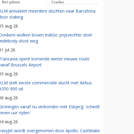
Best gelezen
Crashes
KLM annuleert meerdere vluchten naar Barcelona
door staking
05 aug 26
Donkere wolken boven IndiGo: prijsvechter doet
widebody-vloot weg
31 jul 26
Transavia opent komende winter nieuwe route
vanaf Brussels Airport
05 aug 26
KLM stelt eerste commerciële vlucht met Airbus
A350-900 uit
06 aug 26
Groningen vanaf nu verbonden met Esbjerg: 'scheelt
zeven uur rijden'
04 aug 26
easyJet wordt overgenomen door Apollo, Castlelake