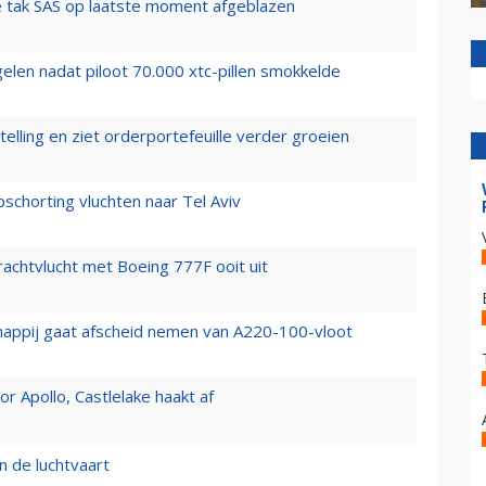
 tak SAS op laatste moment afgeblazen
elen nadat piloot 70.000 xtc-pillen smokkelde
elling en ziet orderportefeuille verder groeien
chorting vluchten naar Tel Aviv
vrachtvlucht met Boeing 777F ooit uit
happij gaat afscheid nemen van A220-100-vloot
 Apollo, Castlelake haakt af
n de luchtvaart