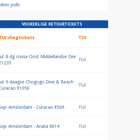
Meer polls
VOORDELIGE RETOURTICKETS
TUI vliegtickets
TUI
Jul: 8-dg cruise Oost Middellandse Zee
TUI
€1235
Jul: 9-daagse Chogogo Dive & Beach
TUI
Curacao €1056
Sep: Amsterdam - Curacao €569
TUI
Sep: Amsterdam - Aruba €614
TUI