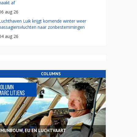
haakt af
06 aug 26
Luchthaven Luik krijgt komende winter weer
passagiersvluchten naar zonbestemmingen
04 aug 26
COLUMNS
MIJNBOUW, EU EN LUCHTVAART