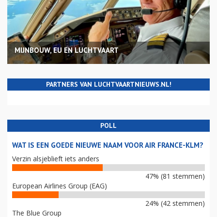
MIJNBOUW, EU EN LUCHTVAART
PARTNERS VAN LUCHTVAARTNIEUWS.NL!
POLL
WAT IS EEN GOEDE NIEUWE NAAM VOOR AIR FRANCE-KLM?
Verzin alsjeblieft iets anders
47% (81 stemmen)
European Airlines Group (EAG)
24% (42 stemmen)
The Blue Group