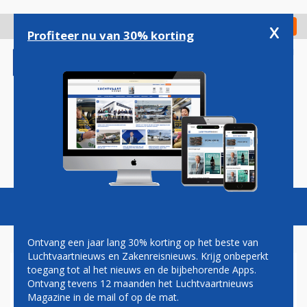
Overslaan
en
x
Digitaal Magazine
Registreer
Check in
naar
Profiteer nu van 30% korting
de
inhoud
gaan
Magazine
Podcasts
Vacatures
Toggl
naviga
Ontvang een jaar lang 30% korting op het beste van
Luchtvaartnieuws en Zakenreisnieuws. Krijg onbeperkt
toegang tot al het nieuws en de bijbehorende Apps.
AIRBUS A350-900
Ontvang tevens 12 maanden het Luchtvaartnieuws
Magazine in de mail of op de mat.