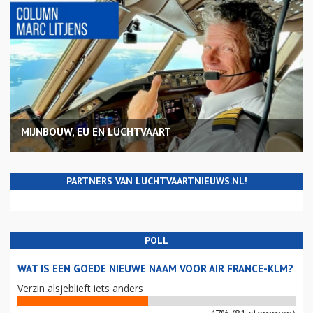
MIJNBOUW, EU EN LUCHTVAART
PARTNERS VAN LUCHTVAARTNIEUWS.NL!
POLL
WAT IS EEN GOEDE NIEUWE NAAM VOOR AIR FRANCE-KLM?
Verzin alsjeblieft iets anders