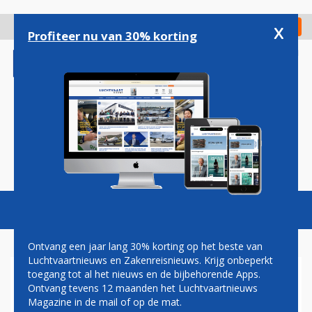
Overslaan
en
x
Digitaal Magazine
Registreer
Check in
naar
Profiteer nu van 30% korting
de
inhoud
gaan
Magazine
Podcasts
Vacatures
Toggl
naviga
Ontvang een jaar lang 30% korting op het beste van
Luchtvaartnieuws en Zakenreisnieuws. Krijg onbeperkt
toegang tot al het nieuws en de bijbehorende Apps.
TURKISH AIRLINES WIL
Ontvang tevens 12 maanden het Luchtvaartnieuws
NIEUWE VLIEGTUIGEN LATER
Magazine in de mail of op de mat.