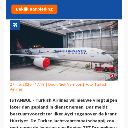
ONTVANGEN
Bekijk aanbieding
27 mei 2020 - 17:18 | Door:
Niek Vernooij
| Foto: Turkish
Airlines
ISTANBUL - Turkish Airlines wil nieuwe vliegtuigen
later dan gepland in dienst nemen. Dat meldt
bestuursvoorzitter Ilker Ayci tegenover de krant
Hürriyet. De Turkse luchtvaartmaatschappij zou
met name de levering van Boeing 787 Dreamliners